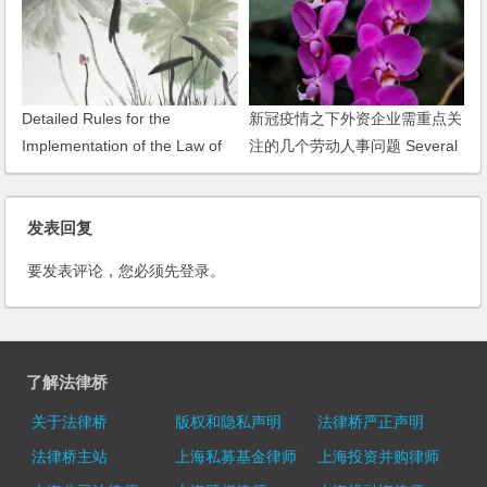
Detailed Rules for the
新冠疫情之下外资企业需重点关
Implementation of the Law of
注的几个劳动人事问题 Several
the Peoples Republic of China
Labor and Personnel Issues to
on Sino-Foreign Contractual
be focused on by FIEs during
Joint Ventures
发表回复
Novel Coronavirus Pneumonia
Epidemic
要发表评论，您必须先
登录
。
了解法律桥
关于法律桥
版权和隐私声明
法律桥严正声明
法律桥主站
上海私募基金律师
上海投资并购律师