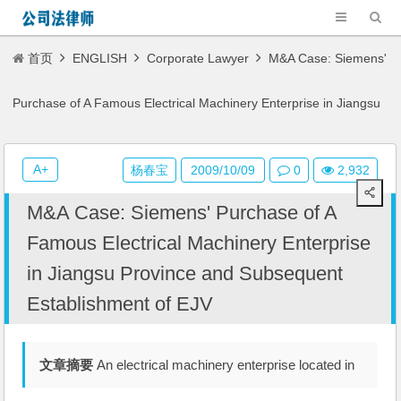
首页
ENGLISH
Corporate Lawyer
M&A Case: Siemens'
Purchase of A Famous Electrical Machinery Enterprise in Jiangsu
Province and Subsequent Establishment of EJV
A+
杨春宝
2009/10/09
0
2,932
M&A Case: Siemens' Purchase of A
Famous Electrical Machinery Enterprise
in Jiangsu Province and Subsequent
Establishment of EJV
文章摘要
An electrical machinery enterprise located in