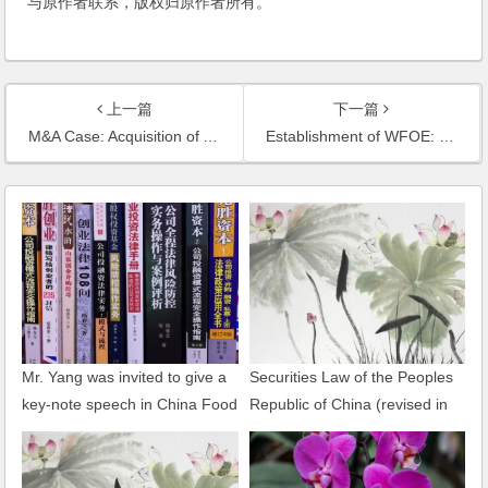
与原作者联系，版权归原作者所有。
上一篇
下一篇
M&A Case: Acquisition of A Flavor and Fragrance Enterprise of Shanghai
Establishment of WFOE: Guangli Chemical (Shanghai) Co., Ltd.
Mr. Yang was invited to give a
Securities Law of the Peoples
key-note speech in China Food
Republic of China (revised in
and Beverage Summit
2005)