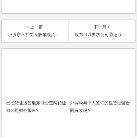
上一篇
下一篇
小股东不甘受大股东欺负签了退股协议，现在想起诉推翻，是否可行？
股东可以要求公司退还股金吗？
已经转让股份股东能否查阅转让
外贸局与个人签订的租赁经营合
前公司财务报表?
同有效吗？