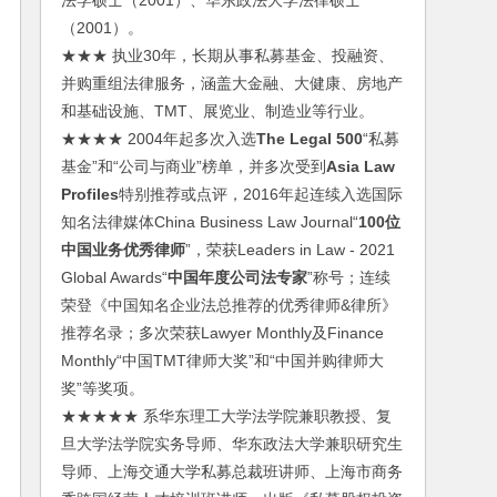
法学硕士（2001）、华东政法大学法律硕士
（2001）。
★★★ 执业30年，长期从事私募基金、投融资、
并购重组法律服务，涵盖大金融、大健康、房地产
和基础设施、TMT、展览业、制造业等行业。
★★★★ 2004年起多次入选
The Legal 500
“私募
基金”和“公司与商业”榜单，并多次受到
Asia Law
Profiles
特别推荐或点评，2016年起连续入选国际
知名法律媒体China Business Law Journal“
100位
中国业务优秀律师
”，荣获Leaders in Law - 2021
Global Awards“
中国年度公司法专家
”称号；连续
荣登《中国知名企业法总推荐的优秀律师&律所》
推荐名录；多次荣获Lawyer Monthly及Finance
Monthly“中国TMT律师大奖”和“中国并购律师大
奖”等奖项。
★★★★★ 系华东理工大学法学院兼职教授、复
旦大学法学院实务导师、华东政法大学兼职研究生
导师、上海交通大学私募总裁班讲师、上海市商务