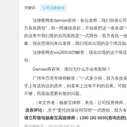
关键词：
公司法律咨询
法律桥网友damiao咨询：各位老师，我们担保
方各执两份”，前一阵修改条款，不知谁把这一条改成“
的业务中我们签的合同虽然是“一式两份，双方各执一
象，现在想请问各位老师，我们现在出现的这个情况如
法律桥网友wsj3691829解答：现在出现的这
份。
Damiao再咨询：请问为什么不会有影响？
广州辛巴哥哥律师解答：“一式多少份，双方各执
手上有该协议的原件，则基本上没有不利的后果。可能
不够，而面临需要补签的问题。
,（本文作者：杨春宝律师，来自：公司投资律师
 发表评论
）,关于“委托担保合同写明“一式两份，双方
请立即致电杨春宝高级律师：1390 182 6830(咨询勿扰)
最后编辑于：
2024-05-08 22:46