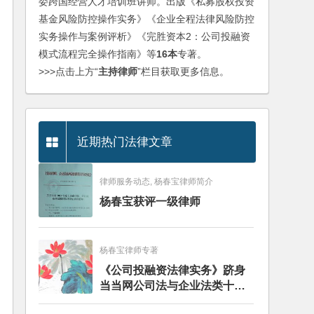
委跨国经营人才培训班讲师。出版《私募股权投资
基金风险防控操作实务》《企业全程法律风险防控
实务操作与案例评析》《完胜资本2：公司投融资
模式流程完全操作指南》等
16本
专著。
>>>点击上方“
主持律师
”栏目获取更多信息。
近期热门法律文章
律师服务动态, 杨春宝律师简介
杨春宝获评一级律师
杨春宝律师专著
《公司投融资法律实务》跻身
当当网公司法与企业法类十大
畅销图书榜