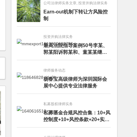
公司法律师实务文章, 投资并购法律实务
Earn-out机制下转让方风险控
制
投资并购法律实务
最高法院指导案例50号李某、
郭某阳诉郭某和、童某某继承
纠纷案
律师服务动态
杨春宝高级律师为深圳国际会
展中心提供专业法律服务
私募股权律师实务
私募基金合规风控合集：10+风
控制度+10+风控条款+20+实务
文章+每月动态