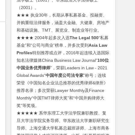
法学硕士（2001）、华东政法大学法律硕士
（2001）。
★★★ 执业30年，长期从事私募基金、投融资、
并购重组法律服务，涵盖大金融、大健康、房地产
和基础设施、TMT、展览业、制造业等行业。
★★★★ 2004年起多次入选
The Legal 500
“私募
基金”和“公司与商业”榜单，并多次受到
Asia Law
Profiles
特别推荐或点评，2016年起连续入选国际
知名法律媒体China Business Law Journal“
100位
中国业务优秀律师
”，荣获Leaders in Law - 2021
Global Awards“
中国年度公司法专家
”称号；连续
荣登《中国知名企业法总推荐的优秀律师&律所》
推荐名录；多次荣获Lawyer Monthly及Finance
Monthly“中国TMT律师大奖”和“中国并购律师大
奖”等奖项。
★★★★★ 系华东理工大学法学院兼职教授、复
旦大学法学院实务导师、华东政法大学兼职研究生
导师、上海交通大学私募总裁班讲师、上海市商务