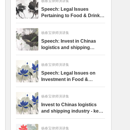
杨春宝律师演讲集
Speech: Legal Issues
Pertaining to Food & Drinks
Retail and Distribution in
China
杨春宝律师演讲集
Speech: Invest in Chinas
logistics and shipping
industry - key legal issues
杨春宝律师演讲集
Speech: Legal Issues on
Investment in Food &
Beverage Industry in China
杨春宝律师演讲集
Invest to Chinas logistics
and shipping industry - key
legal issues(投资中国物流及
航运业的相关法律规定,2004)
杨春宝律师演讲集