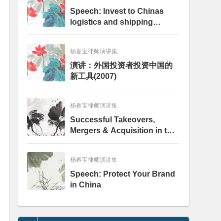
Speech: Invest to Chinas
logistics and shipping
industry - key legal issues
杨春宝律师演讲集
演讲：外国投资者投资中国的
新工具(2007)
杨春宝律师演讲集
Successful Takeovers,
Mergers & Acquisition in the
Chinese Pulp and Paper
industry
杨春宝律师演讲集
Speech: Protect Your Brand
in China