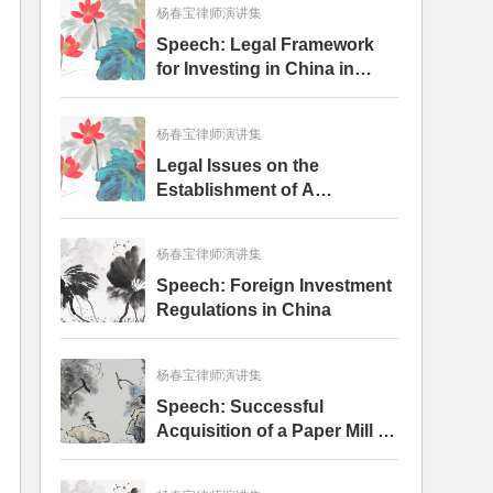
杨春宝律师演讲集
Speech: Legal Framework
for Investing in China in
Shipping Related Industry
杨春宝律师演讲集
Legal Issues on the
Establishment of A
Warehouse or Distribution
Center in China
杨春宝律师演讲集
Speech: Foreign Investment
Regulations in China
杨春宝律师演讲集
Speech: Successful
Acquisition of a Paper Mill in
China