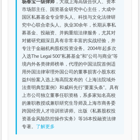
杨春宝一级律师
，大成上海高级合伙人、资本
市场部主任、国资基金研究中心主任，大成中
国区私募基金专业带头人、科技与文化法律研
究中心联合牵头人。执业30余年，长期从事私
募基金、投融资、并购重组法律服务，尤其对
对赌研究颇深且具有非常丰富的实战经验，并
专注于金融机构股权投资业务。2004年起多次
入选The Legal 500"私募基金"和"公司与商业"等
境内外各类律师榜单，代理的中国法院首例适
用外国法律审理外国公司的董事损害小股东权
益纠纷案入选上海高院发布的《上海法院域外
法查明典型案例》和威科先行"要案头条"。具有
上市公司独立董事任职资格，系多家知名高校
的兼职教授或兼职研究生导师及上海市商务委
跨国经营人才培训班讲师。出版《私募股权投
资基金风险防控操作实务》等16本投融资法律
专著。
了解更多