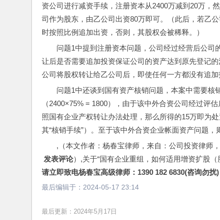
资公司进行减资手续，注册资本从2400万减到20万，
司作为股东，由乙公司出资80万即可。（此后，若乙公司
时按照比例追加出资，否则，其股权会被稀释。）
问题1中提到注册资本问题，公司经过经营后公司
让后是否需要追加投资保证公司的资产达到原先登记的
公司将股权转让给乙公司后，即使任何一方都没有追加
问题1中还谈到国有资产核销问题，本案中需要核销
（2400×75% = 1800），由于该中外合资公司经
照国有企业产权转让办法处理，那么所得的15万即为
其“核销手续”）。至于该中外合资企业帐面资产问题
,（本文作者：杨春宝律师，来自：公司投资律师
 发表评论
）,关于“国有企业重组，如何适用增资扩股
请立即致电杨春宝高级律师：1390 182 6830(咨询勿扰)
最后编辑于：
2024-05-17 23:14
最后更新：2024年5月17日