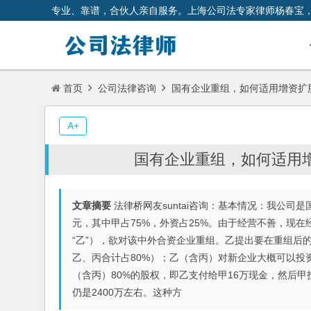
专业、靠谱，合伙人亲自服务。上海公司法专家律师杨春宝
首页
公司法律咨询
国有企业重组，如何适用增资扩
A+
国有企业重组，如何适用
文章摘要
法律桥网友suntai咨询：基本情况：我公司
元，其中甲占75%，外资占25%。由于经营不善，现
“乙”），欲对该中外合资企业重组。乙提出要在重组后
乙、丙合计占80%）；乙（含丙）对新企业大概可以投资
（含丙）80%的股权，即乙支付给甲16万现金，然后
仍是2400万左右。这种方