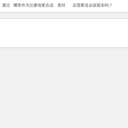
）通过
哪里作为注册地更合适、更经
议需要送达该股东吗？
司，导
济？
对官