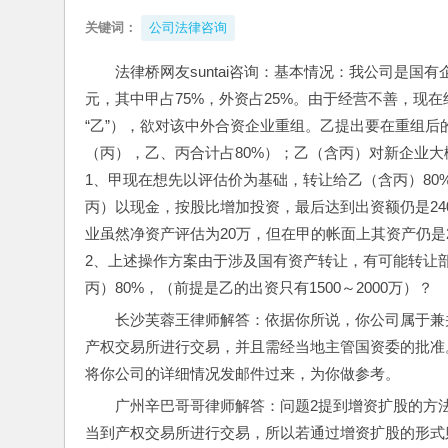
关键词：
公司法律咨询
法律桥网友suntai咨询：基本情况：我公司是国有
元，其中甲占75%，外资占25%。由于经营不善，现
“乙”），欲对该中外合资企业重组。乙提出要在重组后
（丙），乙、丙合计占80%）；乙（含丙）对新企业大概可
1、甲现在想先以评估价为基础，转让给乙（含丙）80
丙）以现金，按股比增加投资，最后达到出资额仍是24
业虽然净资产评估为20万，但在甲的帐面上其资产仍是
2、上述操作方案由于涉及国有资产转让，有可能转让
丙）80%，（前提是乙的出资只有1500～2000万）？
长沙芙蓉王律师解答：依据你所说，你公司属于兼
产权交易所进行交易，并且需经当地主管国资委的批准
将你公司的详细情况发邮件过来，为你做参考。
广州辛巴哥哥律师解答：问题2提到增资扩股的方
当到产权交易所进行交易，所以若通过增资扩股的形式