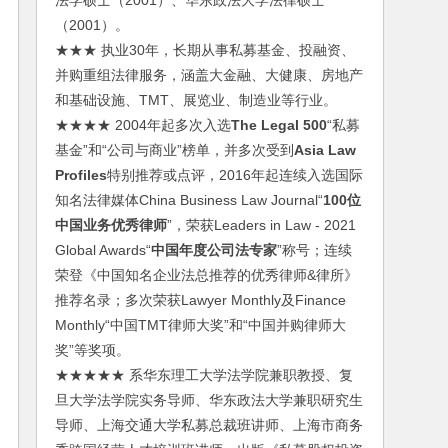
法学硕士（2001）、华东政法大学法律硕士
（2001）。
★★★ 执业30年，长期从事私募基金、投融资、
并购重组法律服务，涵盖大金融、大健康、房地产
和基础设施、TMT、展览业、制造业等行业。
★★★★ 2004年起多次入选
The Legal 500
“私募
基金”和“公司与商业”榜单，并多次受到
Asia Law
Profiles
特别推荐或点评，2016年起连续入选国际
知名法律媒体China Business Law Journal“
100位
中国业务优秀律师
”，荣获Leaders in Law - 2021
Global Awards“
中国年度公司法专家
”称号；连续
荣登《中国知名企业法总推荐的优秀律师&律所》
推荐名录；多次荣获Lawyer Monthly及Finance
Monthly“中国TMT律师大奖”和“中国并购律师大
奖”等奖项。
★★★★★ 系华东理工大学法学院兼职教授、复
旦大学法学院实务导师、华东政法大学兼职研究生
导师、上海交通大学私募总裁班讲师、上海市商务