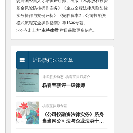
委跨国经营人才培训班讲师。出版《私募股权投资
基金风险防控操作实务》《企业全程法律风险防控
实务操作与案例评析》《完胜资本2：公司投融资
模式流程完全操作指南》等
16本
专著。
>>>点击上方“
主持律师
”栏目获取更多信息。
近期热门法律文章
律师服务动态, 杨春宝律师简介
杨春宝获评一级律师
杨春宝律师专著
《公司投融资法律实务》跻身
当当网公司法与企业法类十大
畅销图书榜