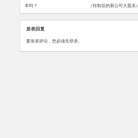
本吗？
（转制后的新公司大股东
伪造证据将债务转到新公
致官司接踵而来，如何应
发表回复
司？能够起诉该股东吗？
要发表评论，您必须先
登录
。