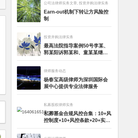
公司法律师实务文章, 投资并购法律实务
Earn-out机制下转让方风险控
制
投资并购法律实务
最高法院指导案例50号李某、
郭某阳诉郭某和、童某某继承
纠纷案
律师服务动态
杨春宝高级律师为深圳国际会
展中心提供专业法律服务
私募股权律师实务
私募基金合规风控合集：10+风
控制度+10+风控条款+20+实务
文章+每月动态