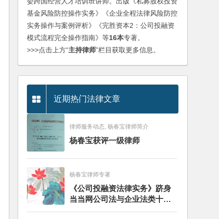
委跨国经营人才培训班讲师。出版《私募股权投资
基金风险防控操作实务》《企业全程法律风险防控
实务操作与案例评析》《完胜资本2：公司投融资
模式流程完全操作指南》等
16本
专著。
>>>点击上方“
主持律师
”栏目获取更多信息。
近期热门法律文章
律师服务动态, 杨春宝律师简介
杨春宝获评一级律师
杨春宝律师专著
《公司投融资法律实务》跻身
当当网公司法与企业法类十大
畅销图书榜