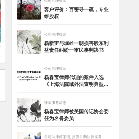
公司治理律师
客户评价：百密寻一疏，专业
维股权
公司治理律师
杨新宙与堀雄一朗损害股东利
营
益责任纠纷一审民事判决书
法
公司治理律师
杨春宝律师代理的案件入选
《上海法院域外法查明典型案
例》
律师服务动态
杨春宝律师被美国传记协会委
任为名誉委员
公司法律师案例, 投资并购法律实务