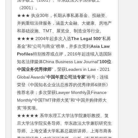
法学硕士（2001）、华东政法大学法律硕士
（2001）。
★★★ 执业30年，长期从事私募基金、投融资、
并购重组法律服务，涵盖大金融、大健康、房地产
和基础设施、TMT、展览业、制造业等行业。
★★★★ 2004年起多次入选
The Legal 500
“私募
基金”和“公司与商业”榜单，并多次受到
Asia Law
Profiles
特别推荐或点评，2016年起连续入选国际
知名法律媒体China Business Law Journal“
100位
中国业务优秀律师
”，荣获Leaders in Law - 2021
Global Awards“
中国年度公司法专家
”称号；连续
荣登《中国知名企业法总推荐的优秀律师&律所》
推荐名录；多次荣获Lawyer Monthly及Finance
Monthly“中国TMT律师大奖”和“中国并购律师大
奖”等奖项。
★★★★★ 系华东理工大学法学院兼职教授、复
旦大学法学院实务导师、华东政法大学兼职研究生
导师、上海交通大学私募总裁班讲师、上海市商务