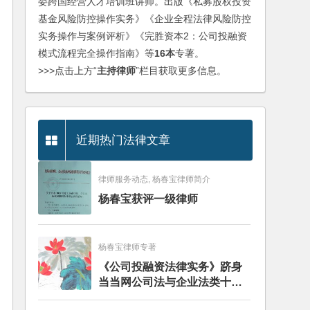
委跨国经营人才培训班讲师。出版《私募股权投资
基金风险防控操作实务》《企业全程法律风险防控
实务操作与案例评析》《完胜资本2：公司投融资
模式流程完全操作指南》等
16本
专著。
>>>点击上方“
主持律师
”栏目获取更多信息。
近期热门法律文章
律师服务动态, 杨春宝律师简介
杨春宝获评一级律师
杨春宝律师专著
《公司投融资法律实务》跻身
当当网公司法与企业法类十大
畅销图书榜