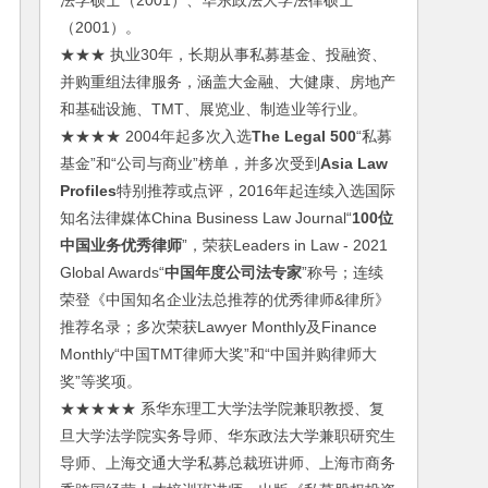
法学硕士（2001）、华东政法大学法律硕士
（2001）。
★★★ 执业30年，长期从事私募基金、投融资、
并购重组法律服务，涵盖大金融、大健康、房地产
和基础设施、TMT、展览业、制造业等行业。
★★★★ 2004年起多次入选
The Legal 500
“私募
基金”和“公司与商业”榜单，并多次受到
Asia Law
Profiles
特别推荐或点评，2016年起连续入选国际
知名法律媒体China Business Law Journal“
100位
中国业务优秀律师
”，荣获Leaders in Law - 2021
Global Awards“
中国年度公司法专家
”称号；连续
荣登《中国知名企业法总推荐的优秀律师&律所》
推荐名录；多次荣获Lawyer Monthly及Finance
Monthly“中国TMT律师大奖”和“中国并购律师大
奖”等奖项。
★★★★★ 系华东理工大学法学院兼职教授、复
旦大学法学院实务导师、华东政法大学兼职研究生
导师、上海交通大学私募总裁班讲师、上海市商务