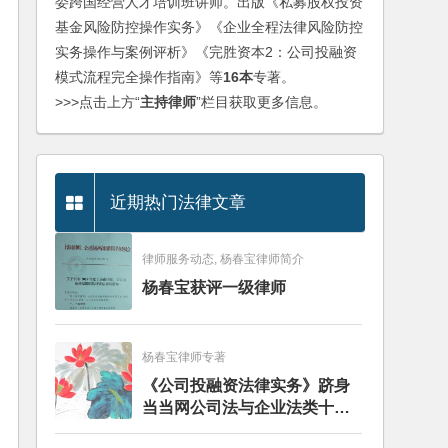
委跨国经营人才培训班讲师。出版《私募股权投资
基金风险防控操作实务》《企业全程法律风险防控
实务操作与案例评析》《完胜资本2：公司投融资
模式流程完全操作指南》等
16本
专著。
>>>点击上方“
主持律师
”栏目获取更多信息。
近期热门法律文章
律师服务动态, 杨春宝律师简介
杨春宝获评一级律师
杨春宝律师专著
《公司投融资法律实务》跻身
当当网公司法与企业法类十大
畅销图书榜