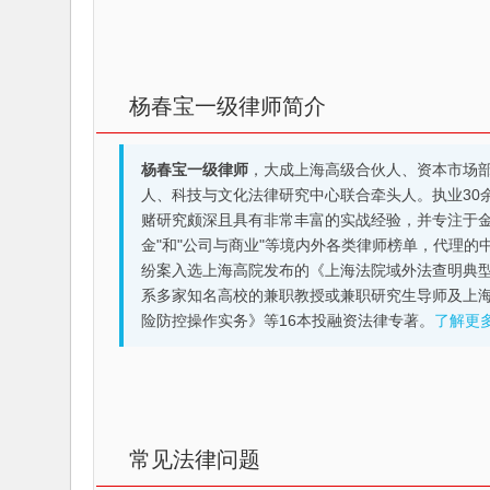
杨春宝一级律师简介
杨春宝一级律师
，大成上海高级合伙人、资本市场
人、科技与文化法律研究中心联合牵头人。执业30
赌研究颇深且具有非常丰富的实战经验，并专注于金融机构
金"和"公司与商业"等境内外各类律师榜单，代理
纷案入选上海高院发布的《上海法院域外法查明典型
系多家知名高校的兼职教授或兼职研究生导师及上
险防控操作实务》等16本投融资法律专著。
了解更
常见法律问题