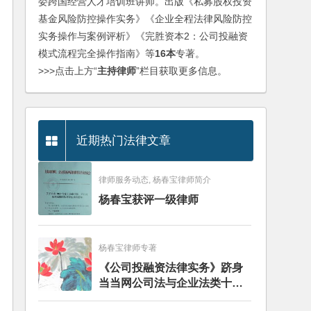
委跨国经营人才培训班讲师。出版《私募股权投资
基金风险防控操作实务》《企业全程法律风险防控
实务操作与案例评析》《完胜资本2：公司投融资
模式流程完全操作指南》等
16本
专著。
>>>点击上方“
主持律师
”栏目获取更多信息。
近期热门法律文章
律师服务动态, 杨春宝律师简介
杨春宝获评一级律师
杨春宝律师专著
《公司投融资法律实务》跻身
当当网公司法与企业法类十大
畅销图书榜