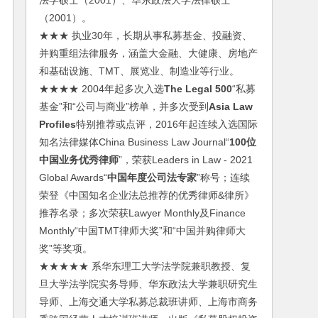
法学硕士（2001）、华东政法大学法律硕士
（2001）。
★★★ 执业30年，长期从事私募基金、投融资、
并购重组法律服务，涵盖大金融、大健康、房地产
和基础设施、TMT、展览业、制造业等行业。
★★★★ 2004年起多次入选
The Legal 500
“私募
基金”和“公司与商业”榜单，并多次受到
Asia Law
Profiles
特别推荐或点评，2016年起连续入选国际
知名法律媒体China Business Law Journal“
100位
中国业务优秀律师
”，荣获Leaders in Law - 2021
Global Awards“
中国年度公司法专家
”称号；连续
荣登《中国知名企业法总推荐的优秀律师&律所》
推荐名录；多次荣获Lawyer Monthly及Finance
Monthly“中国TMT律师大奖”和“中国并购律师大
奖”等奖项。
★★★★★ 系华东理工大学法学院兼职教授、复
旦大学法学院实务导师、华东政法大学兼职研究生
导师、上海交通大学私募总裁班讲师、上海市商务