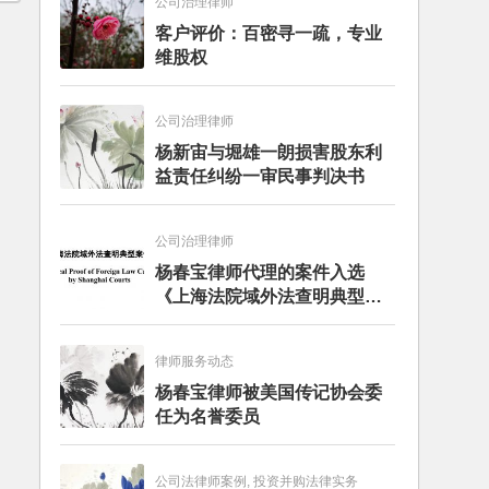
公司治理律师
客户评价：百密寻一疏，专业
维股权
公司治理律师
杨新宙与堀雄一朗损害股东利
益责任纠纷一审民事判决书
公司治理律师
杨春宝律师代理的案件入选
《上海法院域外法查明典型案
例》
律师服务动态
杨春宝律师被美国传记协会委
任为名誉委员
公司法律师案例, 投资并购法律实务