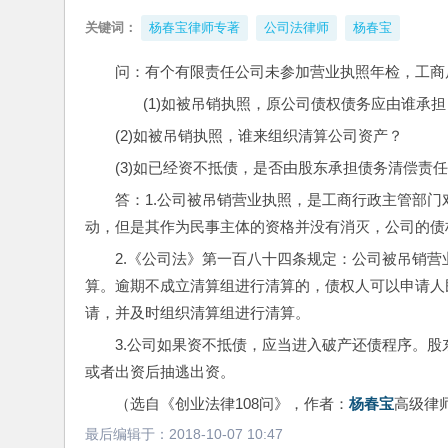
关键词：
杨春宝律师专著
公司法律师
杨春宝
问：有个有限责任公司未参加营业执照年检，工商
       (1)如被吊销执照，原公司债权债务应由谁承
(2)如被吊销执照，谁来组织清算公司资产？
(3)如已经资不抵债，是否由股东承担债务清偿责
答：1.公司被吊销营业执照，是工商行政主管部
动，但是其作为民事主体的资格并没有消灭，公司的债
2.《公司法》第一百八十四条规定：公司被吊销
算。逾期不成立清算组进行清算的，债权人可以申请人
请，并及时组织清算组进行清算。
3.公司如果资不抵债，应当进入破产还债程序。
或者出资后抽逃出资。
（选自《创业法律108问》，作者：
杨春宝
高级律师
最后编辑于：
2018-10-07 10:47