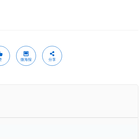
赞
微海报
分享