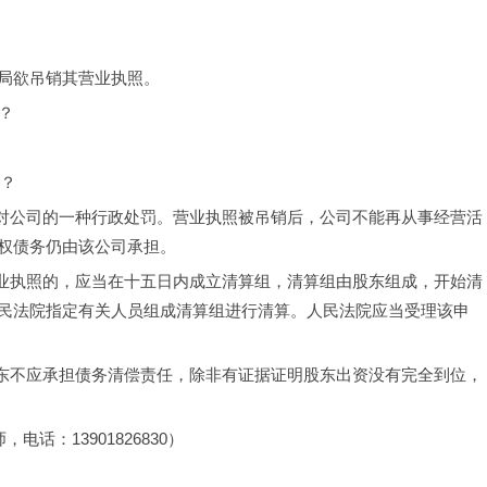
局欲吊销其营业执照。
担？
任？
门对公司的一种行政处罚。营业执照被吊销后，公司不能再从事经营活
权债务仍由该公司承担。
营业执照的，应当在十五日内成立清算组，清算组由股东组成，开始清
民法院指定有关人员组成清算组进行清算。人民法院应当受理该申
股东不应承担债务清偿责任，除非有证据证明股东出资没有完全到位，
，电话：13901826830）