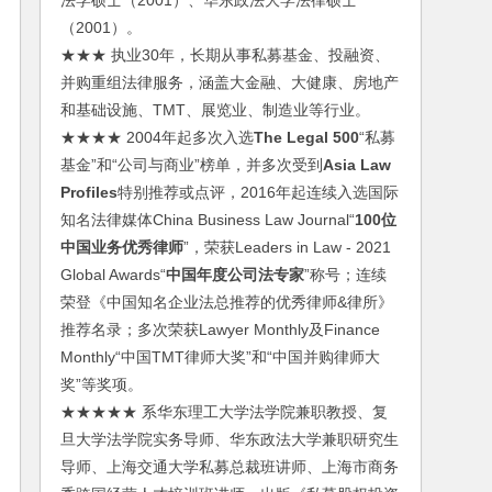
法学硕士（2001）、华东政法大学法律硕士
（2001）。
★★★ 执业30年，长期从事私募基金、投融资、
并购重组法律服务，涵盖大金融、大健康、房地产
和基础设施、TMT、展览业、制造业等行业。
★★★★ 2004年起多次入选
The Legal 500
“私募
基金”和“公司与商业”榜单，并多次受到
Asia Law
Profiles
特别推荐或点评，2016年起连续入选国际
知名法律媒体China Business Law Journal“
100位
中国业务优秀律师
”，荣获Leaders in Law - 2021
Global Awards“
中国年度公司法专家
”称号；连续
荣登《中国知名企业法总推荐的优秀律师&律所》
推荐名录；多次荣获Lawyer Monthly及Finance
Monthly“中国TMT律师大奖”和“中国并购律师大
奖”等奖项。
★★★★★ 系华东理工大学法学院兼职教授、复
旦大学法学院实务导师、华东政法大学兼职研究生
导师、上海交通大学私募总裁班讲师、上海市商务