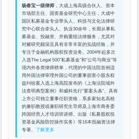
杨春宝一级律师
，大成上海高级合伙人、资本
市场部主任、国资基金研究中心主任，大成中
国区私募基金专业带头人、科技与文化法律研
究中心联合牵头人。执业30余年，长期从事私
募基金、投融资、并购重组法律服务，尤其对
对赌研究颇深且具有非常丰富的实战经验，并
专注于金融机构股权投资业务。2004年起多次
入选The Legal 500"私募基金"和"公司与商业"等
境内外各类律师榜单，代理的中国法院首例适
用外国法律审理外国公司的董事损害小股东权
益纠纷案入选上海高院发布的《上海法院域外
法查明典型案例》和威科先行"要案头条"。具有
上市公司独立董事任职资格，系多家知名高校
的兼职教授或兼职研究生导师及上海市商务委
跨国经营人才培训班讲师。出版《私募股权投
资基金风险防控操作实务》等16本投融资法律
专著。
了解更多