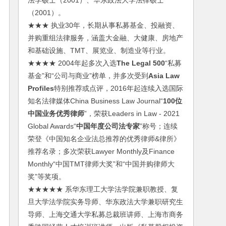
法学硕士（2001）、华东政法大学法律硕士
（2001）。
★★★ 执业30年，长期从事私募基金、投融资、
并购重组法律服务，涵盖大金融、大健康、房地产
和基础设施、TMT、展览业、制造业等行业。
★★★★ 2004年起多次入选
The Legal 500
“私募
基金”和“公司与商业”榜单，并多次受到
Asia Law
Profiles
特别推荐或点评，2016年起连续入选国际
知名法律媒体China Business Law Journal“
100位
中国业务优秀律师
”，荣获Leaders in Law - 2021
Global Awards“
中国年度公司法专家
”称号；连续
荣登《中国知名企业法总推荐的优秀律师&律所》
推荐名录；多次荣获Lawyer Monthly及Finance
Monthly“中国TMT律师大奖”和“中国并购律师大
奖”等奖项。
★★★★★ 系华东理工大学法学院兼职教授、复
旦大学法学院实务导师、华东政法大学兼职研究生
导师、上海交通大学私募总裁班讲师、上海市商务