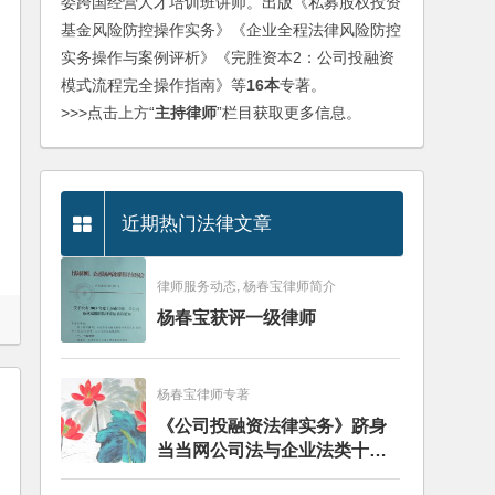
委跨国经营人才培训班讲师。出版《私募股权投资
基金风险防控操作实务》《企业全程法律风险防控
实务操作与案例评析》《完胜资本2：公司投融资
模式流程完全操作指南》等
16本
专著。
>>>点击上方“
主持律师
”栏目获取更多信息。
近期热门法律文章
律师服务动态, 杨春宝律师简介
杨春宝获评一级律师
杨春宝律师专著
《公司投融资法律实务》跻身
当当网公司法与企业法类十大
畅销图书榜