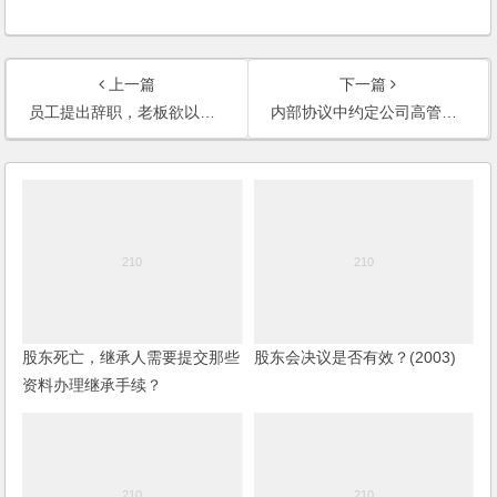
上一篇
下一篇
员工提出辞职，老板欲以赠与股权的形式留住人才，如何操作？
内部协议中约定公司高管占20%的股份，一旦离职，该“股份”是不是也不在存在了？
股东死亡，继承人需要提交那些
股东会决议是否有效？(2003)
资料办理继承手续？