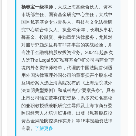
杨春宝一级律师
，大成上海高级合伙人、资本
市场部主任、国资基金研究中心主任，大成中
国区私募基金专业带头人、科技与文化法律研
究中心联合牵头人。执业30余年，长期从事私
募基金、投融资、并购重组法律服务，尤其对
对赌研究颇深且具有非常丰富的实战经验，并
专注于金融机构股权投资业务。2004年起多次
入选The Legal 500"私募基金"和"公司与商业"等
境内外各类律师榜单，代理的中国法院首例适
用外国法律审理外国公司的董事损害小股东权
益纠纷案入选上海高院发布的《上海法院域外
法查明典型案例》和威科先行"要案头条"。具有
上市公司独立董事任职资格，系多家知名高校
的兼职教授或兼职研究生导师及上海市商务委
跨国经营人才培训班讲师。出版《私募股权投
资基金风险防控操作实务》等16本投融资法律
专著。
了解更多