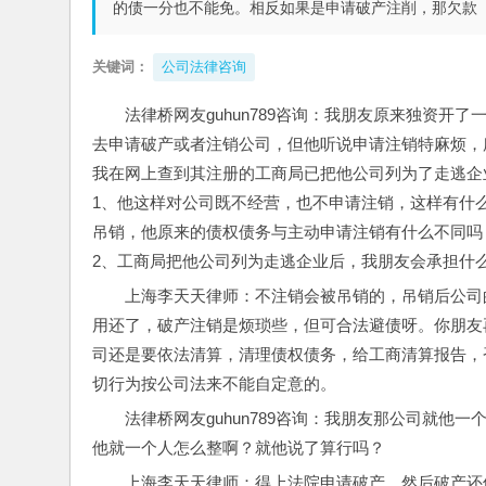
的债一分也不能免。相反如果是申请破产注削，那欠款
关键词：
公司法律咨询
法律桥网友guhun789咨询：我朋友原来独资
去申请破产或者注销公司，但他听说申请注销特麻烦，
我在网上查到其注册的工商局已把他公司列为了走逃企
1、他这样对公司既不经营，也不申请注销，这样有什
吊销，他原来的债权债务与主动申请注销有什么不同吗
2、工商局把他公司列为走逃企业后，我朋友会承担什
上海李天天律师：不注销会被吊销的，吊销后公司
用还了，破产注销是烦琐些，但可合法避债呀。你朋友
司还是要依法清算，清理债权债务，给工商清算报告，
切行为按公司法来不能自定意的。
法律桥网友guhun789咨询：我朋友那公司就他
他就一个人怎么整啊？就他说了算行吗？
上海李天天律师：得上法院申请破产，然后破产还