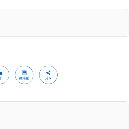
赞
微海报
分享