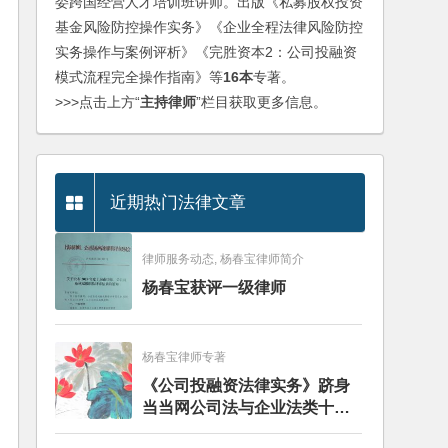
委跨国经营人才培训班讲师。出版《私募股权投资
基金风险防控操作实务》《企业全程法律风险防控
实务操作与案例评析》《完胜资本2：公司投融资
模式流程完全操作指南》等
16本
专著。
>>>点击上方“
主持律师
”栏目获取更多信息。
近期热门法律文章
律师服务动态, 杨春宝律师简介
杨春宝获评一级律师
杨春宝律师专著
《公司投融资法律实务》跻身
当当网公司法与企业法类十大
畅销图书榜