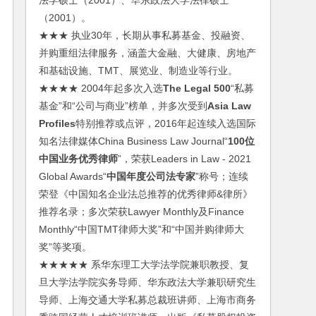
法学硕士（2001）、华东政法大学法律硕士
（2001）。
★★★ 执业30年，长期从事私募基金、投融资、
并购重组法律服务，涵盖大金融、大健康、房地产
和基础设施、TMT、展览业、制造业等行业。
★★★★ 2004年起多次入选
The Legal 500
“私募
基金”和“公司与商业”榜单，并多次受到
Asia Law
Profiles
特别推荐或点评，2016年起连续入选国际
知名法律媒体China Business Law Journal“
100位
中国业务优秀律师
”，荣获Leaders in Law - 2021
Global Awards“
中国年度公司法专家
”称号；连续
荣登《中国知名企业法总推荐的优秀律师&律所》
推荐名录；多次荣获Lawyer Monthly及Finance
Monthly“中国TMT律师大奖”和“中国并购律师大
奖”等奖项。
★★★★★ 系华东理工大学法学院兼职教授、复
旦大学法学院实务导师、华东政法大学兼职研究生
导师、上海交通大学私募总裁班讲师、上海市商务