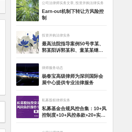
公司法律师实务文章, 投资并购法律实务
Earn-out机制下转让方风险控
制
投资并购法律实务
最高法院指导案例50号李某、
郭某阳诉郭某和、童某某继承
纠纷案
律师服务动态
杨春宝高级律师为深圳国际会
展中心提供专业法律服务
私募股权律师实务
私募基金合规风控合集：10+风
控制度+10+风控条款+20+实务
文章+每月动态