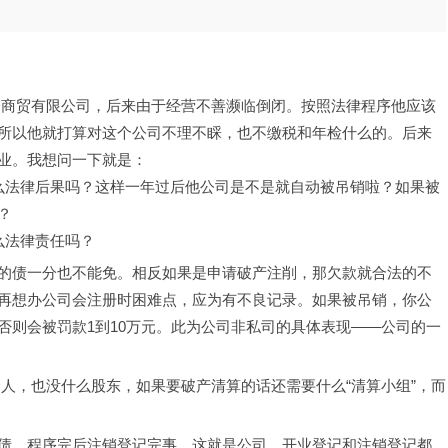
开了一商贸有限公司，后来由于经营不善濒临倒闭。按照法律程序他应该
所以他就打算对这个公司不理不睬，也不缴税和年检什么的。后来
业。我想问一下就是：
么法律后果吗？这样一年过后他公司是不是就自动被吊销啦？如果被
？
么法律责任吗？
的债一分也不能免。相反如果是申请破产注削，那欠款就合法的不
再想办公司会注册时困难点，应为有不良记录。如果被吊销，你公
否则会被罚款1到10万元。此为公司非私司的具体表现――公司的一
一个人，也没什么股东，如果要破产清算的话还需要什么“清算小组”，而
债，程序完后注销登记完事，这就是公司，开业登记和注销登记都