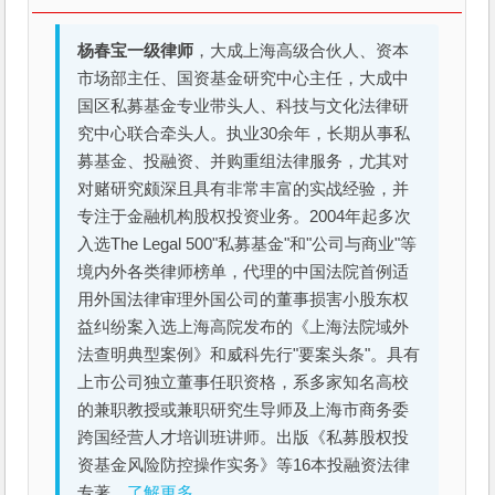
杨春宝一级律师
，大成上海高级合伙人、资本
市场部主任、国资基金研究中心主任，大成中
国区私募基金专业带头人、科技与文化法律研
究中心联合牵头人。执业30余年，长期从事私
募基金、投融资、并购重组法律服务，尤其对
对赌研究颇深且具有非常丰富的实战经验，并
专注于金融机构股权投资业务。2004年起多次
入选The Legal 500"私募基金"和"公司与商业"等
境内外各类律师榜单，代理的中国法院首例适
用外国法律审理外国公司的董事损害小股东权
益纠纷案入选上海高院发布的《上海法院域外
法查明典型案例》和威科先行"要案头条"。具有
上市公司独立董事任职资格，系多家知名高校
的兼职教授或兼职研究生导师及上海市商务委
跨国经营人才培训班讲师。出版《私募股权投
资基金风险防控操作实务》等16本投融资法律
专著。
了解更多