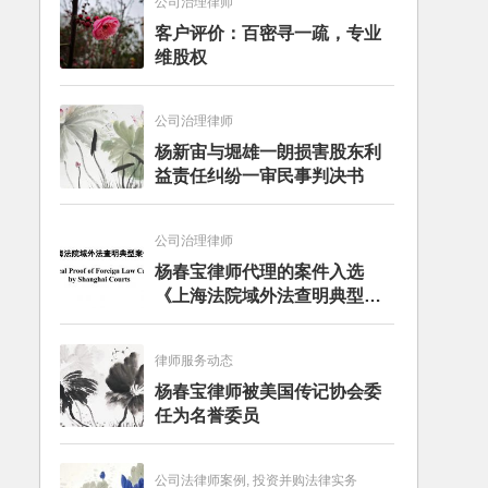
公司治理律师
客户评价：百密寻一疏，专业
维股权
公司治理律师
杨新宙与堀雄一朗损害股东利
益责任纠纷一审民事判决书
公司治理律师
杨春宝律师代理的案件入选
《上海法院域外法查明典型案
例》
律师服务动态
杨春宝律师被美国传记协会委
任为名誉委员
公司法律师案例, 投资并购法律实务