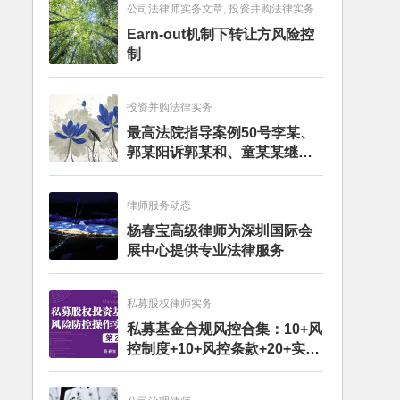
公司法律师实务文章, 投资并购法律实务
Earn-out机制下转让方风险控
制
投资并购法律实务
最高法院指导案例50号李某、
郭某阳诉郭某和、童某某继承
纠纷案
律师服务动态
杨春宝高级律师为深圳国际会
展中心提供专业法律服务
私募股权律师实务
私募基金合规风控合集：10+风
控制度+10+风控条款+20+实务
文章+每月动态