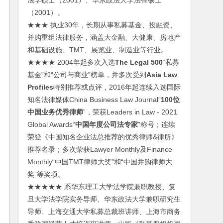
法学硕士（2001）、华东政法大学法律硕士
（2001）。
★★★ 执业30年，长期从事私募基金、投融资、
并购重组法律服务，涵盖大金融、大健康、房地产
和基础设施、TMT、展览业、制造业等行业。
★★★★ 2004年起多次入选
The Legal 500
“私募
基金”和“公司与商业”榜单，并多次受到
Asia Law
Profiles
特别推荐或点评，2016年起连续入选国际
知名法律媒体China Business Law Journal“
100位
中国业务优秀律师
”，荣获Leaders in Law - 2021
Global Awards“
中国年度公司法专家
”称号；连续
荣登《中国知名企业法总推荐的优秀律师&律所》
推荐名录；多次荣获Lawyer Monthly及Finance
Monthly“中国TMT律师大奖”和“中国并购律师大
奖”等奖项。
★★★★★ 系华东理工大学法学院兼职教授、复
旦大学法学院实务导师、华东政法大学兼职研究生
导师、上海交通大学私募总裁班讲师、上海市商务