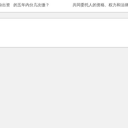
份出资
的五年内分几次缴？
共同委托人的资格、权力和法
责任是什么呢？