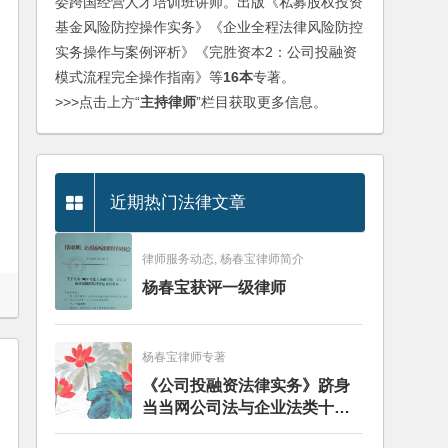
委跨国经营人才培训班讲师。出版《私募股权投资
基金风险防控操作实务》《企业全程法律风险防控
实务操作与案例评析》《完胜资本2：公司投融资
模式流程完全操作指南》等
16本
专著。
>>>点击上方“
主持律师
”栏目获取更多信息。
近期热门法律文章
律师服务动态, 杨春宝律师简介
杨春宝获评一级律师
杨春宝律师专著
《公司投融资法律实务》跻身
当当网公司法与企业法类十大
畅销图书榜