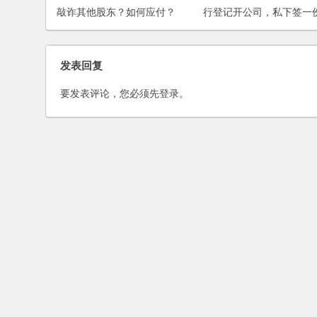
敲诈其他股东？如何应付？
行登记开公司，私下签一
入股的协议，有保障吗？
发表回复
要发表评论，您必须先
登录
。