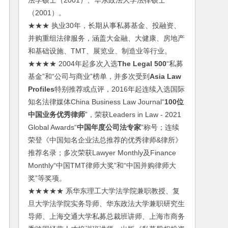
法学硕士（2001）、华东政法大学法律硕士
（2001）。
★★★ 执业30年，长期从事私募基金、投融资、
并购重组法律服务，涵盖大金融、大健康、房地产
和基础设施、TMT、展览业、制造业等行业。
★★★★ 2004年起多次入选
The Legal 500
“私募
基金”和“公司与商业”榜单，并多次受到
Asia Law
Profiles
特别推荐或点评，2016年起连续入选国际
知名法律媒体China Business Law Journal“
100位
中国业务优秀律师
”，荣获Leaders in Law - 2021
Global Awards“
中国年度公司法专家
”称号；连续
荣登《中国知名企业法总推荐的优秀律师&律所》
推荐名录；多次荣获Lawyer Monthly及Finance
Monthly“中国TMT律师大奖”和“中国并购律师大
奖”等奖项。
★★★★★ 系华东理工大学法学院兼职教授、复
旦大学法学院实务导师、华东政法大学兼职研究生
导师、上海交通大学私募总裁班讲师、上海市商务