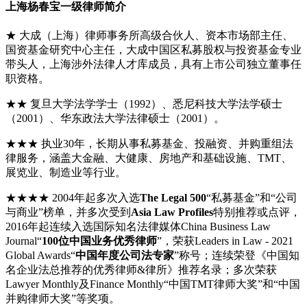
上海杨春宝一级律师简介
★ 大成（上海）律师事务所高级合伙人、资本市场部主任、
国资基金研究中心主任，大成中国区私募股权与投资基金专业
带头人，上海涉外法律人才库成员，具有上市公司独立董事任
职资格。
★★ 复旦大学法学学士（1992）、悉尼科技大学法学硕士
（2001）、华东政法大学法律硕士（2001）。
★★★ 执业30年，长期从事私募基金、投融资、并购重组法
律服务，涵盖大金融、大健康、房地产和基础设施、TMT、
展览业、制造业等行业。
★★★★ 2004年起多次入选
The Legal 500
“私募基金”和“公司
与商业”榜单，并多次受到
Asia Law Profiles
特别推荐或点评，
2016年起连续入选国际知名法律媒体China Business Law
Journal“
100位中国业务优秀律师
”，荣获Leaders in Law - 2021
Global Awards“
中国年度公司法专家
”称号；连续荣登《中国知
名企业法总推荐的优秀律师&律所》推荐名录；多次荣获
Lawyer Monthly及Finance Monthly“中国TMT律师大奖”和“中国
并购律师大奖”等奖项。