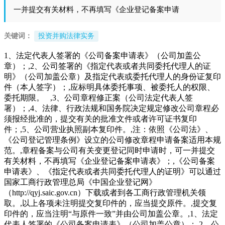
一并提交有关材料，不再填写《企业登记备案申请
关键词：
投资并购法律实务
1、法定代表人签署的《公司备案申请表》（公司加盖公
章）；,2、公司签署的《指定代表或者共同委托代理人的证
明》（公司加盖公章）及指定代表或委托代理人的身份证复印
件（本人签字）；,应标明具体委托事项、被委托人的权限、
委托期限。 ,3、公司章程修正案（公司法定代表人签
署）；,4、法律、行政法规和国务院决定规定修改公司章程必
须报经批准的，提交有关的批准文件或者许可证书复印
件；,5、公司营业执照副本复印件。,注：依照《公司法》、
《公司登记管理条例》设立的公司修改章程申请备案适用本规
范。,章程备案与公司有关变更登记同时申请时，可一并提交
有关材料，不再填写《企业登记备案申请表》；,《公司备案
申请表》、《指定代表或者共同委托代理人的证明》可以通过
国家工商行政管理总局《中国企业登记网》
（http://qyj.saic.gov.cn）下载或者到各工商行政管理机关领
取。,以上各项未注明提交复印件的，应当提交原件。,提交复
印件的，应当注明“与原件一致”并由公司加盖公章。,1、法定
代表人签署的《公司备案申请表》（公司加盖公章）；,2、公