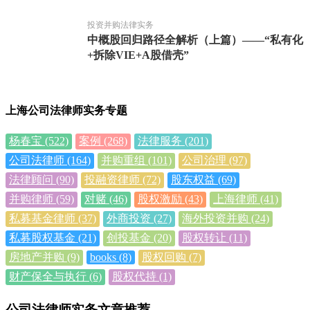
投资并购法律实务
中概股回归路径全解析（上篇）——“私有化
+拆除VIE+A股借壳”
上海公司法律师实务专题
杨春宝
(522)
案例
(268)
法律服务
(201)
公司法律师
(164)
并购重组
(101)
公司治理
(97)
法律顾问
(90)
投融资律师
(72)
股东权益
(69)
并购律师
(59)
对赌
(46)
股权激励
(43)
上海律师
(41)
私募基金律师
(37)
外商投资
(27)
海外投资并购
(24)
私募股权基金
(21)
创投基金
(20)
股权转让
(11)
房地产并购
(9)
books
(8)
股权回购
(7)
财产保全与执行
(6)
股权代持
(1)
公司法律师实务文章推荐