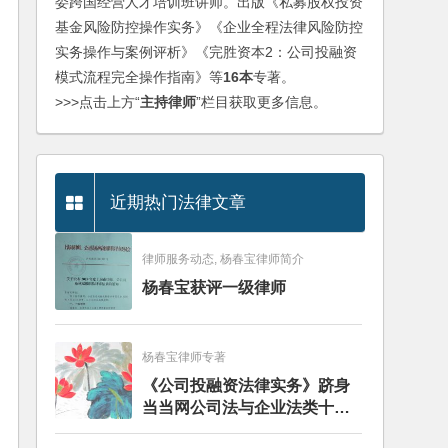
委跨国经营人才培训班讲师。出版《私募股权投资
基金风险防控操作实务》《企业全程法律风险防控
实务操作与案例评析》《完胜资本2：公司投融资
模式流程完全操作指南》等
16本
专著。
>>>点击上方“
主持律师
”栏目获取更多信息。
近期热门法律文章
律师服务动态, 杨春宝律师简介
杨春宝获评一级律师
杨春宝律师专著
《公司投融资法律实务》跻身
当当网公司法与企业法类十大
畅销图书榜