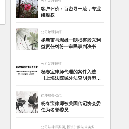
公司治理律师
客户评价：百密寻一疏，专业
维股权
公司治理律师
杨新宙与堀雄一朗损害股东利
益责任纠纷一审民事判决书
公司治理律师
杨春宝律师代理的案件入选
《上海法院域外法查明典型案
例》
律师服务动态
杨春宝律师被美国传记协会委
任为名誉委员
公司法律师案例, 投资并购法律实务