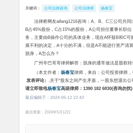
关键词：
公司法律咨询
公司法律师
杨春宝
法律桥网友aifang1216咨询：A、B、C三公
B占45%股份，C占15%的股份，A公司担任董事长
务，主要由B操作公司的具体业务，现在A怀疑B和C可
展不利的决定，A十分的不满，但是A不能进行资产清
脱身，A怎么办？
广州辛巴哥哥律师解答：脱身的通常做法是股权转
（本文作者：
杨春宝
律师，来自：公司投资律师，
 发表评论
）,关于“股东之间产生矛盾，一股东想退出公
请立即致电
杨春宝
高级律师：1390 182 6830(咨询勿扰)
最后编辑于：
2024-05-12 22:43
最后更新：2024年5月12日