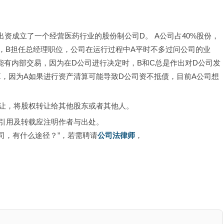
司共同出资成立了一个经营医药行业的股份制公司D。 A公司占40%股份，
职位，B担任总经理职位，公司在运行过程中A平时不多过问公司的业
能有内部交易，因为在D公司进行决定时，B和C总是作出对D公司发
算，因为A如果进行资产清算可能导致D公司资不抵债，目前A公司想
让，将股权转让给其他股东或者其他人。
引用及转载应注明作者与出处。
司，有什么途径？”，若需聘请
公司法律师
，