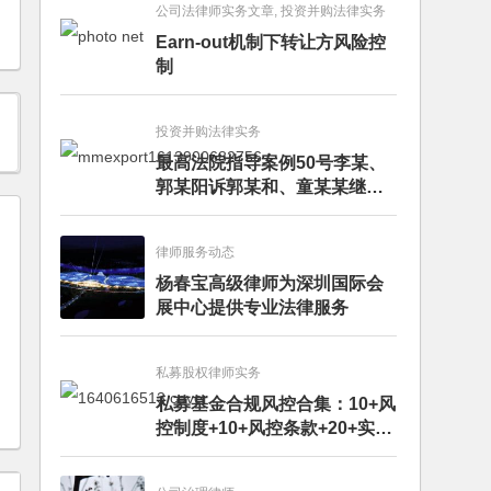
公司法律师实务文章, 投资并购法律实务
Earn-out机制下转让方风险控
制
投资并购法律实务
最高法院指导案例50号李某、
郭某阳诉郭某和、童某某继承
纠纷案
律师服务动态
杨春宝高级律师为深圳国际会
展中心提供专业法律服务
私募股权律师实务
私募基金合规风控合集：10+风
控制度+10+风控条款+20+实务
文章+每月动态