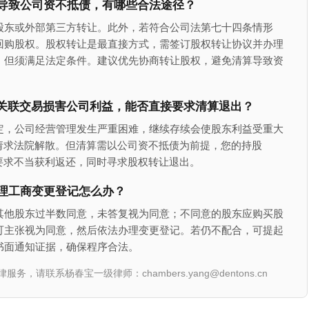
导致公司资不抵债，有哪些合法途径？
股东或外部第三方转让。此外，若符合公司法第七十四条情形
回购股权。股权转让是最直接方式，需签订股权转让协议并办理
，但须满足法定条件。建议优先协商转让股权，避免清算导致资
东关联交易损害公司利益，能否直接要求清算退出？
定，公司经营管理发生严重困难，继续存续会使股东利益受重大
请求法院解散。但清算需以公司资不抵债为前提，您的持股
要求不当获利返还，同时寻求股权转让退出。
理工商变更登记怎么办？
其他股东过半数同意，未答复视为同意；不同意的股东应购买股
可主张视为同意，然后依法办理变更登记。若仍不配合，可提起
书面通知证据，确保程序合法。
联系杨春宝一级律师：chambers.yang@dentons.cn