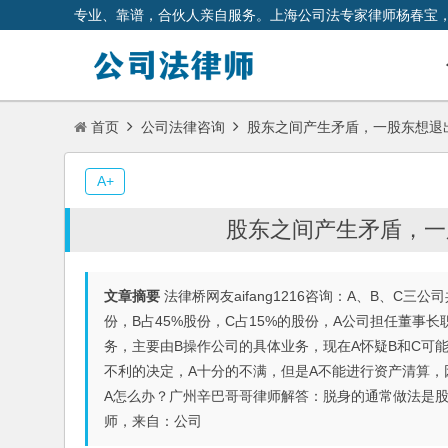
专业、靠谱，合伙人亲自服务。上海公司法专家律师杨春宝
首页
公司法律咨询
股东之间产生矛盾，一股东想退
A+
股东之间产生矛盾，一
文章摘要
法律桥网友aifang1216咨询：A、B、C
份，B占45%股份，C占15%的股份，A公司担任董事
务，主要由B操作公司的具体业务，现在A怀疑B和C可
不利的决定，A十分的不满，但是A不能进行资产清算，
A怎么办？广州辛巴哥哥律师解答：脱身的通常做法是
师，来自：公司