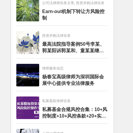
公司法律师实务文章, 投资并购法律实务
Earn-out机制下转让方风险控
制
投资并购法律实务
最高法院指导案例50号李某、
郭某阳诉郭某和、童某某继承
纠纷案
律师服务动态
杨春宝高级律师为深圳国际会
展中心提供专业法律服务
私募股权律师实务
私募基金合规风控合集：10+风
控制度+10+风控条款+20+实务
文章+每月动态