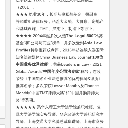
法学硕士（2001）、华东政法大学法律硕士
（2001）。
★★★ 执业30年，长期从事私募基金、投融资、
并购重组法律服务，涵盖大金融、大健康、房地产
和基础设施、TMT、展览业、制造业等行业。
★★★★ 2004年起多次入选
The Legal 500
“私募
基金”和“公司与商业”榜单，并多次受到
Asia Law
Profiles
特别推荐或点评，2016年起连续入选国际
知名法律媒体China Business Law Journal“
100位
中国业务优秀律师
”，荣获Leaders in Law - 2021
Global Awards“
中国年度公司法专家
”称号；连续
荣登《中国知名企业法总推荐的优秀律师&律所》
推荐名录；多次荣获Lawyer Monthly及Finance
Monthly“中国TMT律师大奖”和“中国并购律师大
奖”等奖项。
★★★★★ 系华东理工大学法学院兼职教授、复
旦大学法学院实务导师、华东政法大学兼职研究生
导师、上海交通大学私募总裁班讲师、上海市商务