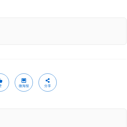
赞
微海报
分享