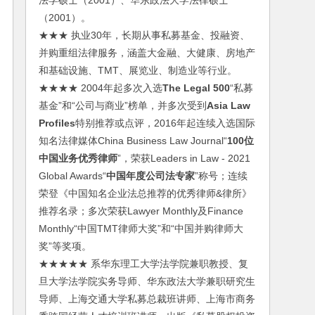
法学硕士（2001）、华东政法大学法律硕士
（2001）。
★★★ 执业30年，长期从事私募基金、投融资、
并购重组法律服务，涵盖大金融、大健康、房地产
和基础设施、TMT、展览业、制造业等行业。
★★★★ 2004年起多次入选
The Legal 500
“私募
基金”和“公司与商业”榜单，并多次受到
Asia Law
Profiles
特别推荐或点评，2016年起连续入选国际
知名法律媒体China Business Law Journal“
100位
中国业务优秀律师
”，荣获Leaders in Law - 2021
Global Awards“
中国年度公司法专家
”称号；连续
荣登《中国知名企业法总推荐的优秀律师&律所》
推荐名录；多次荣获Lawyer Monthly及Finance
Monthly“中国TMT律师大奖”和“中国并购律师大
奖”等奖项。
★★★★★ 系华东理工大学法学院兼职教授、复
旦大学法学院实务导师、华东政法大学兼职研究生
导师、上海交通大学私募总裁班讲师、上海市商务