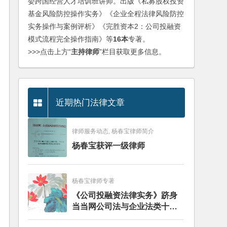
委跨国经营人才培训班讲师。出版《私募股权投资
基金风险防控操作实务》《企业全程法律风险防控
实务操作与案例评析》《完胜资本2：公司投融资
模式流程完全操作指南》等
16本
专著。
>>>点击上方“
主持律师
”栏目获取更多信息。
近期热门法律文章
律师服务动态, 杨春宝律师简介
杨春宝获评一级律师
杨春宝律师专著
《公司投融资法律实务》跻身
当当网公司法与企业法类十大
畅销图书榜