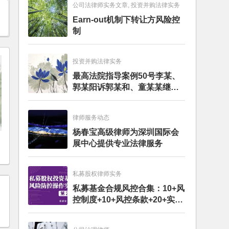
公司法律师实务文章, 投资并购法律实务
Earn-out机制下转让方风险控
制
投资并购法律实务
最高法院指导案例50号李某、
郭某阳诉郭某和、童某某继承
纠纷案
律师服务动态
杨春宝高级律师为深圳国际会
展中心提供专业法律服务
私募股权律师实务
私募基金合规风控合集：10+风
控制度+10+风控条款+20+实务
文章+每月动态