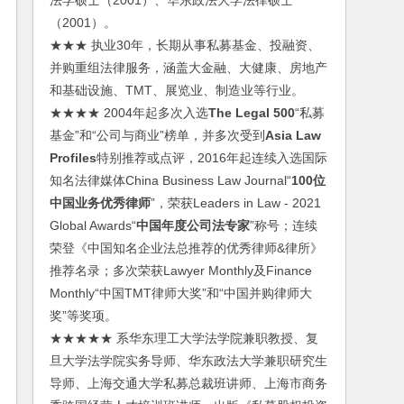
法学硕士（2001）、华东政法大学法律硕士
（2001）。
★★★ 执业30年，长期从事私募基金、投融资、
并购重组法律服务，涵盖大金融、大健康、房地产
和基础设施、TMT、展览业、制造业等行业。
★★★★ 2004年起多次入选
The Legal 500
“私募
基金”和“公司与商业”榜单，并多次受到
Asia Law
Profiles
特别推荐或点评，2016年起连续入选国际
知名法律媒体China Business Law Journal“
100位
中国业务优秀律师
”，荣获Leaders in Law - 2021
Global Awards“
中国年度公司法专家
”称号；连续
荣登《中国知名企业法总推荐的优秀律师&律所》
推荐名录；多次荣获Lawyer Monthly及Finance
Monthly“中国TMT律师大奖”和“中国并购律师大
奖”等奖项。
★★★★★ 系华东理工大学法学院兼职教授、复
旦大学法学院实务导师、华东政法大学兼职研究生
导师、上海交通大学私募总裁班讲师、上海市商务