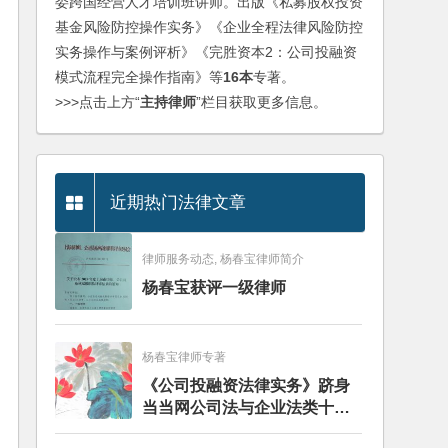
委跨国经营人才培训班讲师。出版《私募股权投资
基金风险防控操作实务》《企业全程法律风险防控
实务操作与案例评析》《完胜资本2：公司投融资
模式流程完全操作指南》等
16本
专著。
>>>点击上方“
主持律师
”栏目获取更多信息。
近期热门法律文章
律师服务动态, 杨春宝律师简介
杨春宝获评一级律师
杨春宝律师专著
《公司投融资法律实务》跻身
当当网公司法与企业法类十大
畅销图书榜