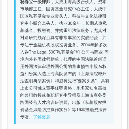
杨春宝一级律师
，大成上海高级合伙人、资本
市场部主任、国资基金研究中心主任，大成中
国区私募基金专业带头人、科技与文化法律研
究中心联合牵头人。执业30余年，长期从事私
募基金、投融资、并购重组法律服务，尤其对
对赌研究颇深且具有非常丰富的实战经验，并
专注于金融机构股权投资业务。2004年起多次
入选The Legal 500"私募基金"和"公司与商业"等
境内外各类律师榜单，代理的中国法院首例适
用外国法律审理外国公司的董事损害小股东权
益纠纷案入选上海高院发布的《上海法院域外
法查明典型案例》和威科先行"要案头条"。具有
上市公司独立董事任职资格，系多家知名高校
的兼职教授或兼职研究生导师及上海市商务委
跨国经营人才培训班讲师。出版《私募股权投
资基金风险防控操作实务》等16本投融资法律
专著。
了解更多