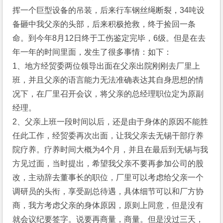
挥一个巨型设备的吊装，后来行车钢丝绳断裂，34吨设
备砸中我父亲的头部，后来积极抢救，终于捡回一条
命。到今年8月12日终于工伤鉴定完毕，6级。但是在去
年一年的时间里面，发生了很多事情：如下：
1、地方经贸委两位领导出面在父亲出院刚刚去厂里上
班，并且父亲的语言能力无法准确表达其自身思想的情
况下，在厂里召开会议，将父亲的总经理职位定为原副
经理。
2、父亲上班一段时间以后，还是由于身体的原因不能胜
任此工作，经贸委再次出面，让我父亲去无锡干部疗养
院疗养。疗养时间大概为4个月，并且在最后到无锡与我
方见过面，当时提出，希望我父亲不要再参加公司的股
改，主动辞去董事长的职位，厂里可以考虑给父亲一个
调研员的头衔，享受副总待遇，具体细节可以和厂方协
商，我方考虑父亲的身体原因，原则上同意，但是没有
就会议纪要签字。说要再商量，商量。但是没过三天，