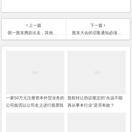
上一篇
下一篇
因一股东携款出走，其他股东的股权数达不到法定比例，无法解散公司或修改章程，如何解决？
股东大会的召集通知必须以书面形式吗？
一家50万元注册资本外贸业务的
股权转让协议规定的“永远不能
公司能否以公司名义进行股票投
再从事本行业”是否有效？
资？