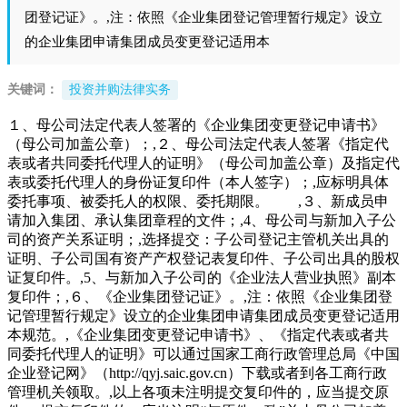
团登记证》。,注：依照《企业集团登记管理暂行规定》设立
的企业集团申请集团成员变更登记适用本
关键词：
投资并购法律实务
１、母公司法定代表人签署的《企业集团变更登记申请书》
（母公司加盖公章）；,２、母公司法定代表人签署《指定代
表或者共同委托代理人的证明》（母公司加盖公章）及指定代
表或委托代理人的身份证复印件（本人签字）；,应标明具体
委托事项、被委托人的权限、委托期限。 ,３、新成员申
请加入集团、承认集团章程的文件；,4、母公司与新加入子公
司的资产关系证明；,选择提交：子公司登记主管机关出具的
证明、子公司国有资产产权登记表复印件、子公司出具的股权
证复印件。,5、与新加入子公司的《企业法人营业执照》副本
复印件；,６、《企业集团登记证》。,注：依照《企业集团登
记管理暂行规定》设立的企业集团申请集团成员变更登记适用
本规范。,《企业集团变更登记申请书》、《指定代表或者共
同委托代理人的证明》可以通过国家工商行政管理总局《中国
企业登记网》（http://qyj.saic.gov.cn）下载或者到各工商行政
管理机关领取。,以上各项未注明提交复印件的，应当提交原