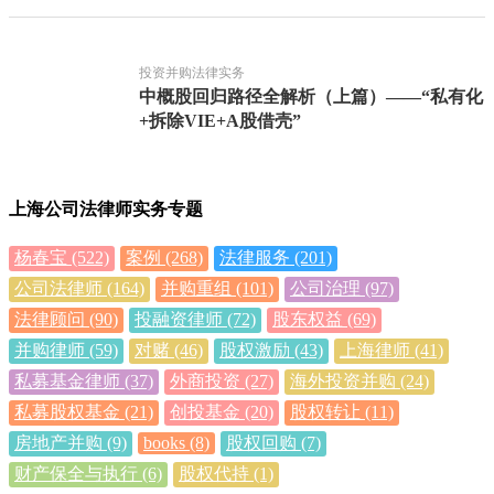
投资并购法律实务
中概股回归路径全解析（上篇）——“私有化
+拆除VIE+A股借壳”
上海公司法律师实务专题
杨春宝
(522)
案例
(268)
法律服务
(201)
公司法律师
(164)
并购重组
(101)
公司治理
(97)
法律顾问
(90)
投融资律师
(72)
股东权益
(69)
并购律师
(59)
对赌
(46)
股权激励
(43)
上海律师
(41)
私募基金律师
(37)
外商投资
(27)
海外投资并购
(24)
私募股权基金
(21)
创投基金
(20)
股权转让
(11)
房地产并购
(9)
books
(8)
股权回购
(7)
财产保全与执行
(6)
股权代持
(1)