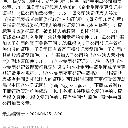
件。,提交复印件的，应当注明“与原件一致”并由母公司加盖
公章。,１、母公司法定代表人签署的《企业集团变更登记申
请书》（母公司加盖公章）；,２、母公司法定代表人签署
《指定代表或者共同委托代理人的证明》（母公司加盖公章）
及指定代表或委托代理人的身份证复印件（本人签字）；,应
标明具体委托事项、被委托人的权限、委托期限。 ,３、
新成员申请加入集团、承认集团章程的文件；,4、母公司与新
加入子公司的资产关系证明；,选择提交：子公司登记主管机
关出具的证明、子公司国有资产产权登记表复印件、子公司出
具的股权证复印件。,5、与新加入子公司的《企业法人营业执
照》副本复印件；,６、《企业集团登记证》。,注：依照《企
业集团登记管理暂行规定》设立的企业集团申请集团成员变更
登记适用本规范。,《企业集团变更登记申请书》、《指定代
表或者共同委托代理人的证明》可以通过国家工商行政管理总
局《中国企业登记网》（http://qyj.saic.gov.cn）下载或者到各
工商行政管理机关领取。,以上各项未注明提交复印件的，应
当提交原件。,提交复印件的，应当注明“与原件一致”并由母
公司加盖公章。,
最后编辑于：
2024-04-25 18:20
最后更新：2024年4月25日