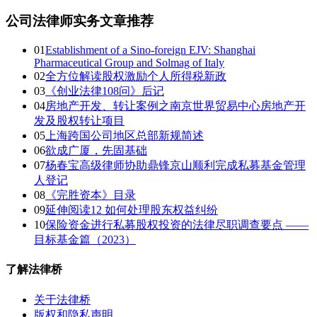
公司法律师实务文章推荐
01
Establishment of a Sino-foreign EJV: Shanghai
Pharmaceutical Group and Solmag of Italy
02
全方位解读股权激励个人所得税新政
03
《创业法律108问》后记
04
房地产开发、转让案例之南京世界贸易中心房地产开
发及股权转让项目
05
上海跨国公司地区总部新规简述
06
欲成广厦，先固基础
07
杨春宝高级律师协助鼎锋京山顺利完成私募基金管理
人登记
08
《完胜资本》目录
09
延伸阅读12 如何处理股东权益纠纷
10
保险资金进行私募股权投资的法律尽职调查要点 ——
目标基金篇（2023）
了解法律桥
关于法律桥
版权和隐私声明