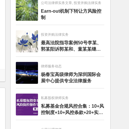
公司法律师实务文章, 投资并购法律实务
Earn-out机制下转让方风险控
制
投资并购法律实务
最高法院指导案例50号李某、
郭某阳诉郭某和、童某某继承
纠纷案
律师服务动态
杨春宝高级律师为深圳国际会
展中心提供专业法律服务
私募股权律师实务
私募基金合规风控合集：10+风
控制度+10+风控条款+20+实务
文章+每月动态