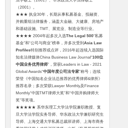
法学硕士（2001）、华东政法大学法律硕士
（2001）。
★★★ 执业30年，长期从事私募基金、投融资、
并购重组法律服务，涵盖大金融、大健康、房地产
和基础设施、TMT、展览业、制造业等行业。
★★★★ 2004年起多次入选
The Legal 500
“私募
基金”和“公司与商业”榜单，并多次受到
Asia Law
Profiles
特别推荐或点评，2016年起连续入选国际
知名法律媒体China Business Law Journal“
100位
中国业务优秀律师
”，荣获Leaders in Law - 2021
Global Awards“
中国年度公司法专家
”称号；连续
荣登《中国知名企业法总推荐的优秀律师&律所》
推荐名录；多次荣获Lawyer Monthly及Finance
Monthly“中国TMT律师大奖”和“中国并购律师大
奖”等奖项。
★★★★★ 系华东理工大学法学院兼职教授、复
旦大学法学院实务导师、华东政法大学兼职研究生
导师、上海交通大学私募总裁班讲师、上海市商务