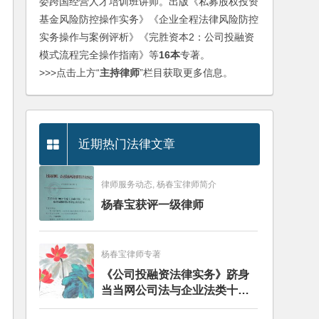
委跨国经营人才培训班讲师。出版《私募股权投资
基金风险防控操作实务》《企业全程法律风险防控
实务操作与案例评析》《完胜资本2：公司投融资
模式流程完全操作指南》等
16本
专著。
>>>点击上方“
主持律师
”栏目获取更多信息。
近期热门法律文章
律师服务动态, 杨春宝律师简介
杨春宝获评一级律师
杨春宝律师专著
《公司投融资法律实务》跻身
当当网公司法与企业法类十大
畅销图书榜