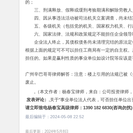
的；
　　三、刑满释放、假释或缓刑考验期满和解除劳教人
　　四、因从事违法活动被司法机关立案调查，尚未结
　　五、各级机关（包括党的机关、国家权力机关、行
　　六、国家法律、法规和政策规定不能担任企业领导
　　企业法人终止，其债权债务尚未清理完结的原法定
根据上面的规定可不可以担任工商局有一定的自主权。
担任的。如果是赢利性质的事业单位如设计院等应该是
广州辛巴哥哥律师解答：注意：楼上引用的法规已被《企
废止。
,（本文作者：杨春宝律师，来自：公司投资律师
 发表评论
）,关于“事业单位法人代表，可否担任单位
请立即致电杨春宝高级律师：1390 182 6830(咨询勿扰)
最后编辑于：
2024-05-08 22:52
最后更新：2024年5月8日