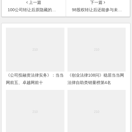
上一篇
下一篇
100公司转让后原隐藏的债务由谁负责
98股权转让后还能参与未分配利润的分配吗
《公司投融资法律实务》：当当
《创业法律108问》稳居当当网
网前五、卓越网前十
法律自助类销量榜第4名