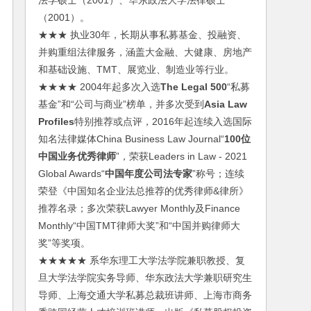
法学硕士（2001）、华东政法大学法律硕士
（2001）。
★★★ 执业30年，长期从事私募基金、投融资、
并购重组法律服务，涵盖大金融、大健康、房地产
和基础设施、TMT、展览业、制造业等行业。
★★★★ 2004年起多次入选
The Legal 500
“私募
基金”和“公司与商业”榜单，并多次受到
Asia Law
Profiles
特别推荐或点评，2016年起连续入选国际
知名法律媒体China Business Law Journal“
100位
中国业务优秀律师
”，荣获Leaders in Law - 2021
Global Awards“
中国年度公司法专家
”称号；连续
荣登《中国知名企业法总推荐的优秀律师&律所》
推荐名录；多次荣获Lawyer Monthly及Finance
Monthly“中国TMT律师大奖”和“中国并购律师大
奖”等奖项。
★★★★★ 系华东理工大学法学院兼职教授、复
旦大学法学院实务导师、华东政法大学兼职研究生
导师、上海交通大学私募总裁班讲师、上海市商务