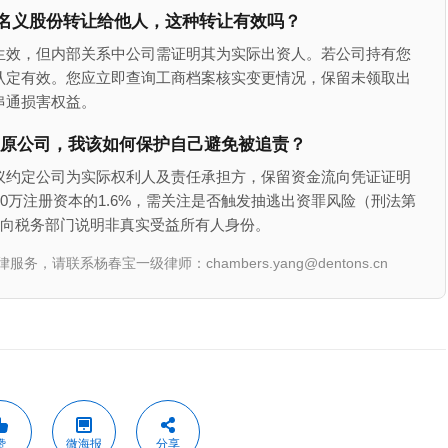
名义股份转让给他人，这种转让有效吗？
生效，但内部关系中公司需证明其为实际出资人。若公司持有您
认定有效。您应立即查询工商档案核实变更情况，保留未领取出
串通损害权益。
来自原公司，我该如何保护自己避免被追责？
议约定公司为实际权利人及责任承担方，保留资金流向凭证证明
0万注册资本的1.6%，需关注是否触发抽逃出资罪风险（刑法第
步向税务部门说明非真实受益所有人身份。
联系杨春宝一级律师：chambers.yang@dentons.cn
赞
微海报
分享