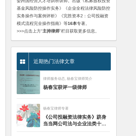
委跨国经营人才培训班讲师。出版《私募股权投资
基金风险防控操作实务》《企业全程法律风险防控
实务操作与案例评析》《完胜资本2：公司投融资
模式流程完全操作指南》等
16本
专著。
>>>点击上方“
主持律师
”栏目获取更多信息。
近期热门法律文章
律师服务动态, 杨春宝律师简介
杨春宝获评一级律师
杨春宝律师专著
《公司投融资法律实务》跻身
当当网公司法与企业法类十大
畅销图书榜