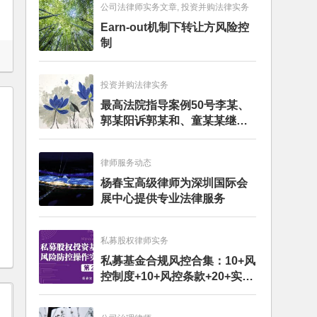
公司法律师实务文章, 投资并购法律实务
Earn-out机制下转让方风险控
制
投资并购法律实务
最高法院指导案例50号李某、
郭某阳诉郭某和、童某某继承
纠纷案
律师服务动态
杨春宝高级律师为深圳国际会
展中心提供专业法律服务
私募股权律师实务
私募基金合规风控合集：10+风
控制度+10+风控条款+20+实务
文章+每月动态