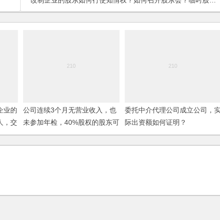
改制企业的股东如何行使知情权？如何召开股东会？临时股东会可以解散董事会吗？
企业的
公司连续3个月无营业收入，也
委托中介代理公司成立公司，
人，交
未参加年检，40%股权的股东可
际出资额如何证明？
？在哪
以申请公司清算吗？