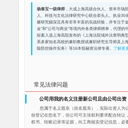
杨春宝一级律师
，大成上海高级合伙人、资本市场
人、科技与文化法律研究中心联合牵头人。执业30
赌研究颇深且具有非常丰富的实战经验，并专注于金融机构
金"和"公司与商业"等境内外各类律师榜单，代理
纷案入选上海高院发布的《上海法院域外法查明典型
系多家知名高校的兼职教授或兼职研究生导师及上
险防控操作实务》等16本投融资法律专著。
了解更
常见法律问题
公司用我的名义注册新公司且由公司出资
您属于名义股东（挂名股东），实际出资人为
份登记在您名下，但公司可主张权利要求配合转让
权书、转账记录等证据，向工商核实登记信息，必