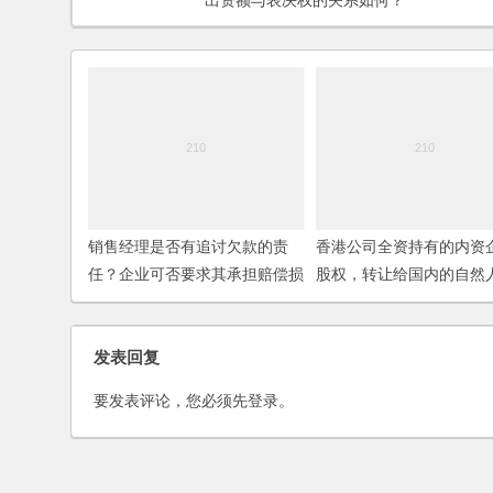
出资额与表决权的关系如何？
销售经理是否有追讨欠款的责
香港公司全资持有的内资
任？企业可否要求其承担赔偿损
股权，转让给国内的自然
失的法律责任？
易在香港进行，有何要求
里缴税？
发表回复
要发表评论，您必须先
登录
。