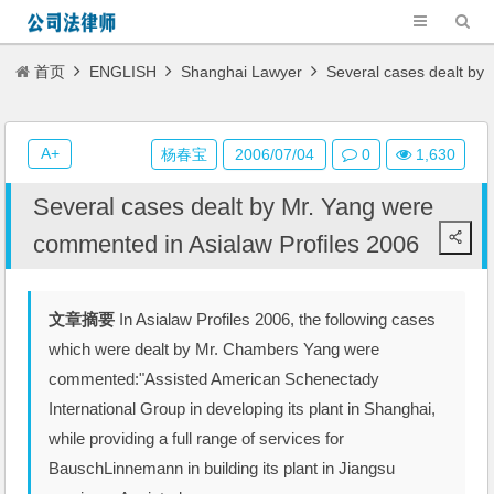
首页
ENGLISH
Shanghai Lawyer
Several cases dealt by
Mr. Yang were commented in Asialaw Profiles 2006
A+
杨春宝
2006/07/04
0
1,630
Several cases dealt by Mr. Yang were
commented in Asialaw Profiles 2006
文章摘要
In Asialaw Profiles 2006, the following cases
which were dealt by Mr. Chambers Yang were
commented:"Assisted American Schenectady
International Group in developing its plant in Shanghai,
while providing a full range of services for
BauschLinnemann in building its plant in Jiangsu