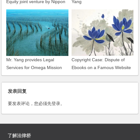
Equity joint venture by Nippon
Yang
Paint and B&K Company of
Germany
Mr. Yang provides Legal
Copyright Case: Dispute of
Services for Omega Mission
Ebooks on a Famous Website
Hills Golf World Cup
Infringing Authors Rights to
Network Dissemination of
发表回复
Information
要发表评论，您必须先
登录
。
了解法律桥