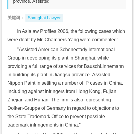
province. Assisted
关键词：
Shanghai Lawyer
In Asialaw Profiles 2006, the following cases which 
were dealt by Mr. Chambers Yang were commented:
"Assisted American Schenectady International 
Group in developing its plant in Shanghai, while 
providing a full range of services for BauschLinnemann 
in building its plant in Jiangsu province. Assisted 
Nippon Paint in settling a number of IP cases in China, 
including against infringers from Hong Kong, Fujian, 
Zhejian and Hunan. The firm is also representing 
Dolken-Gruppe of Germany in regard to objections to 
the State Trademark Office to prevent possible 
trademark infringements in China."