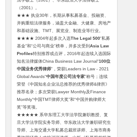
法学硕士（2001）、华东政法大学法律硕士
（2001）。
★★★ 执业30年，长期从事私募基金、投融资、
并购重组法律服务，涵盖大金融、大健康、房地产
和基础设施、TMT、展览业、制造业等行业。
★★★★ 2004年起多次入选
The Legal 500
“私募
基金”和“公司与商业”榜单，并多次受到
Asia Law
Profiles
特别推荐或点评，2016年起连续入选国际
知名法律媒体China Business Law Journal“
100位
中国业务优秀律师
”，荣获Leaders in Law - 2021
Global Awards“
中国年度公司法专家
”称号；连续
荣登《中国知名企业法总推荐的优秀律师&律所》
推荐名录；多次荣获Lawyer Monthly及Finance
Monthly“中国TMT律师大奖”和“中国并购律师大
奖”等奖项。
★★★★★ 系华东理工大学法学院兼职教授、复
旦大学法学院实务导师、华东政法大学兼职研究生
导师、上海交通大学私募总裁班讲师、上海市商务