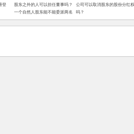
册登
股东之外的人可以担任董事吗？
公司可以取消股东的股份分红
一个自然人股东能不能委派两名
吗？
代表担任董事？