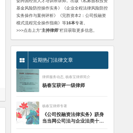
委跨国经营人才培训班讲师。出版《私募股权投资
基金风险防控操作实务》《企业全程法律风险防控
实务操作与案例评析》《完胜资本2：公司投融资
模式流程完全操作指南》等
16本
专著。
>>>点击上方“
主持律师
”栏目获取更多信息。
近期热门法律文章
律师服务动态, 杨春宝律师简介
杨春宝获评一级律师
杨春宝律师专著
《公司投融资法律实务》跻身
当当网公司法与企业法类十大
畅销图书榜