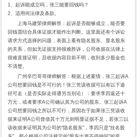
1、起诉能成立吗，张三能要回钱吗？ 
2、适用何法律及条款。
上海马建荣律师解答：起诉是否能够成立，能否要
回钱需结合具体证据才能作出判断。这里面还有个诉讼
请求方式选择的问题，表面上看有隐名股东、显名股东
的关系，但如无证据支持很难胜诉，公司收据在法律上
很难直接证明，且收据内容目前不明，收到多少股金也
不清楚。
广州辛巴哥哥律师解答：根据上述案情，张三起诉A
公司想要回钱是不可行的！张三凭该收据可以有以下途
径可走（是否实际走得通另当别论）：要求李四返还十
万元，或者要求A公司确认其为公司的股东。张三起诉A
公司想要回钱之所以不可行，原因在于如果张三凭该收
据来证明A公司曾借其十万元则明显证据不足，若张三以
该收据来证明其为公司的“隐名股东”，李四只是“挂名股
东”，那么根据公司法规定的“股东出资不得抽回”的原