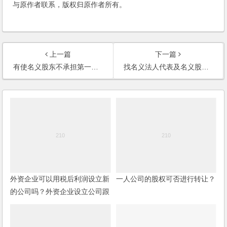
与原作者联系，版权归原作者所有。
上一篇
下一篇
有使名义股东不承担第一位的法律责任的方法吗？
找名义法人代表及名义股东来进行登记开公司，私下签一份出资入股的协议，有保障吗？
外资企业可以用税后利润设立新
一人公司的股权可否进行转让？
的公司吗？外资企业设立公司跟
外国人设立公司有何不同？