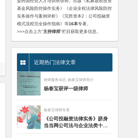
委跨国经营人才培训班讲师。出版《私募股权投资
基金风险防控操作实务》《企业全程法律风险防控
实务操作与案例评析》《完胜资本2：公司投融资
模式流程完全操作指南》等
16本
专著。
>>>点击上方“
主持律师
”栏目获取更多信息。
近期热门法律文章
律师服务动态, 杨春宝律师简介
杨春宝获评一级律师
杨春宝律师专著
《公司投融资法律实务》跻身
当当网公司法与企业法类十大
畅销图书榜