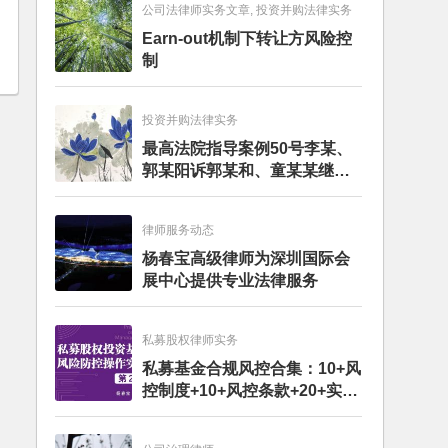
公司法律师实务文章, 投资并购法律实务
Earn-out机制下转让方风险控
制
投资并购法律实务
最高法院指导案例50号李某、
郭某阳诉郭某和、童某某继承
纠纷案
律师服务动态
杨春宝高级律师为深圳国际会
展中心提供专业法律服务
私募股权律师实务
私募基金合规风控合集：10+风
控制度+10+风控条款+20+实务
文章+每月动态