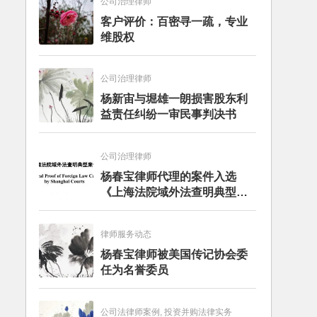
公司治理律师
客户评价：百密寻一疏，专业
维股权
公司治理律师
杨新宙与堀雄一朗损害股东利
益责任纠纷一审民事判决书
公司治理律师
杨春宝律师代理的案件入选
《上海法院域外法查明典型案
例》
律师服务动态
杨春宝律师被美国传记协会委
任为名誉委员
公司法律师案例, 投资并购法律实务