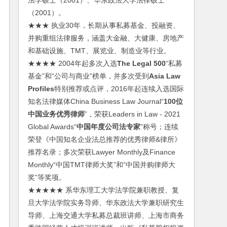
法学硕士（2001）、华东政法大学法律硕士
（2001）。
★★★ 执业30年，长期从事私募基金、投融资、
并购重组法律服务，涵盖大金融、大健康、房地产
和基础设施、TMT、展览业、制造业等行业。
★★★★ 2004年起多次入选
The Legal 500
“私募
基金”和“公司与商业”榜单，并多次受到
Asia Law
Profiles
特别推荐或点评，2016年起连续入选国际
知名法律媒体China Business Law Journal“
100位
中国业务优秀律师
”，荣获Leaders in Law - 2021
Global Awards“
中国年度公司法专家
”称号；连续
荣登《中国知名企业法总推荐的优秀律师&律所》
推荐名录；多次荣获Lawyer Monthly及Finance
Monthly“中国TMT律师大奖”和“中国并购律师大
奖”等奖项。
★★★★★ 系华东理工大学法学院兼职教授、复
旦大学法学院实务导师、华东政法大学兼职研究生
导师、上海交通大学私募总裁班讲师、上海市商务