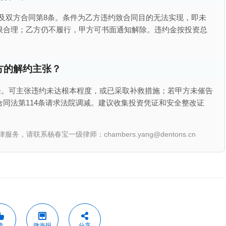
项及双方合同第8条。条件为乙方违约致合同目的无法实现，即未
限合理；乙方仍不履行，甲方可书面通知解除。违约金按投资总
方的解约主张？
任。可主张违约未达根本程度，或已采取补救措施；若甲方未催告
同法第114条请求法院调减。建议收集投资凭证和安全整改证
联系杨春宝一级律师：chambers.yang@dentons.cn
赞
微海报
分享