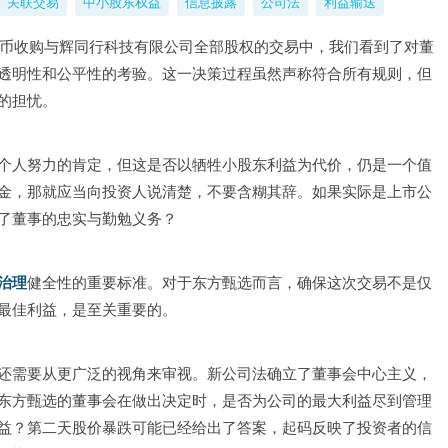
关联交易
中小股东权益
信息披露
公司法
利益输送
民币收购与辉同行科技有限公司全部股权的交易中，我们看到了对董
透明性和公平性的考验。这一决策过程虽然声称符合所有规则，但
的担忧。
个人努力的肯定，但这是否以牺牲小股东利益为代价，仍是一个值
金，那就应当向投资人说清楚，不要含糊其辞。如果实际是上市公
了董事的忠实与勤勉义务？
治理
健全性的重要标准。对于东方甄选而言，确保这次交易不是仅
最佳利益，是至关重要的。
还需要从更广泛的视角来审视。新公司法确立了董事会中心主义，
东方甄选的董事会在做出决定时，是否为公司的最大利益尽到管理
益？第二天股价暴跌可能已经给出了答案，起码反映了投资者的信