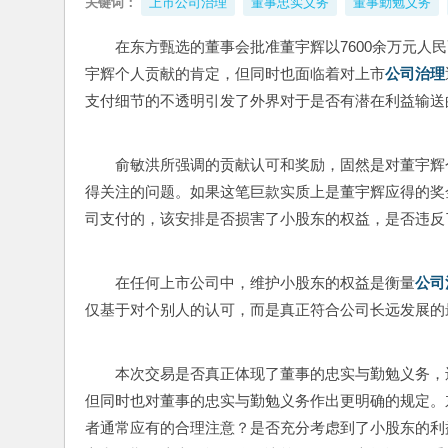
关键词：
上市公司治理
董事忠实义务
董事勤勉义务
在东方甄选的董事会批准董宇辉以7600余万元人
宇辉个人贡献的肯定，但同时也面临着对上市
公司治理
支付细节的不透明引发了外界对于是否有潜在利益输送
俞敏洪所强调的贡献认可和奖励，固然是对董宇辉
得关注的问题。如果这笔巨款实质上是董宇辉应得的奖
司支付的，该安排是否损害了小股东的权益，是否违反
在任何上市公司中，维护小股东的权益是衡量
公司
仅基于对个别人的认可，而是真正符合公司长远发展的
本次交易是否真正体现了董事的忠实与勤勉义务，
但同时也对董事的忠实与勤勉义务作出更明确的规定。
者通常应有的合理注意？是否充分考虑到了小股东的利