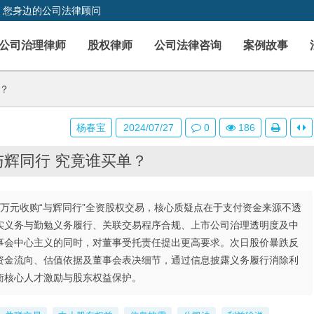
，您身边的公司法律顾问
公司治理律师
股权律师
公司法律咨询
案例故事
？
杨春宝
2024/07/27
0
186
辉同行 究竟谁买单？
余万元收购“与辉同行”全资股权交易，核心质疑点在于支付资金来源不透
实义务与勤勉义务履行、关联交易程序合规、上市公司治理透明度及中
事会中心主义的同时，对董事受托责任提出更高要求。次日股价暴跌反
资金流向、估值依据及董事会表决细节，通过信息披露义务履行消除利
衡核心人才激励与股东权益保护。