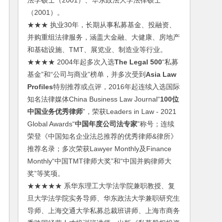
法学硕士（2001）、华东政法大学法律硕士
（2001）。
★★★ 执业30年，长期从事私募基金、投融资、
并购重组法律服务，涵盖大金融、大健康、房地产
和基础设施、TMT、展览业、制造业等行业。
★★★★ 2004年起多次入选
The Legal 500
“私募
基金”和“公司与商业”榜单，并多次受到
Asia Law
Profiles
特别推荐或点评，2016年起连续入选国际
知名法律媒体China Business Law Journal“
100位
中国业务优秀律师
”，荣获Leaders in Law - 2021
Global Awards“
中国年度公司法专家
”称号；连续
荣登《中国知名企业法总推荐的优秀律师&律所》
推荐名录；多次荣获Lawyer Monthly及Finance
Monthly“中国TMT律师大奖”和“中国并购律师大
奖”等奖项。
★★★★★ 系华东理工大学法学院兼职教授、复
旦大学法学院实务导师、华东政法大学兼职研究生
导师、上海交通大学私募总裁班讲师、上海市商务