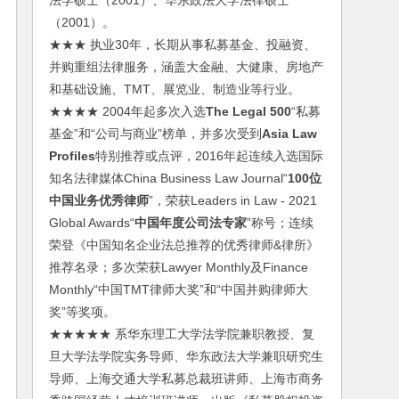
法学硕士（2001）、华东政法大学法律硕士
（2001）。
★★★ 执业30年，长期从事私募基金、投融资、
并购重组法律服务，涵盖大金融、大健康、房地产
和基础设施、TMT、展览业、制造业等行业。
★★★★ 2004年起多次入选
The Legal 500
“私募
基金”和“公司与商业”榜单，并多次受到
Asia Law
Profiles
特别推荐或点评，2016年起连续入选国际
知名法律媒体China Business Law Journal“
100位
中国业务优秀律师
”，荣获Leaders in Law - 2021
Global Awards“
中国年度公司法专家
”称号；连续
荣登《中国知名企业法总推荐的优秀律师&律所》
推荐名录；多次荣获Lawyer Monthly及Finance
Monthly“中国TMT律师大奖”和“中国并购律师大
奖”等奖项。
★★★★★ 系华东理工大学法学院兼职教授、复
旦大学法学院实务导师、华东政法大学兼职研究生
导师、上海交通大学私募总裁班讲师、上海市商务