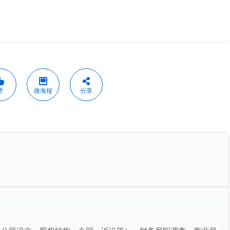
赞
微海报
分享