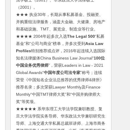
法学硕士（2001）、华东政法大学法律硕士
（2001）。
★★★ 执业30年，长期从事私募基金、投融资、
并购重组法律服务，涵盖大金融、大健康、房地产
和基础设施、TMT、展览业、制造业等行业。
★★★★ 2004年起多次入选
The Legal 500
“私募
基金”和“公司与商业”榜单，并多次受到
Asia Law
Profiles
特别推荐或点评，2016年起连续入选国际
知名法律媒体China Business Law Journal“
100位
中国业务优秀律师
”，荣获Leaders in Law - 2021
Global Awards“
中国年度公司法专家
”称号；连续
荣登《中国知名企业法总推荐的优秀律师&律所》
推荐名录；多次荣获Lawyer Monthly及Finance
Monthly“中国TMT律师大奖”和“中国并购律师大
奖”等奖项。
★★★★★ 系华东理工大学法学院兼职教授、复
旦大学法学院实务导师、华东政法大学兼职研究生
导师、上海交通大学私募总裁班讲师、上海市商务