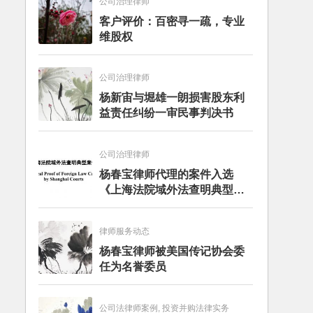
公司治理律师
客户评价：百密寻一疏，专业
维股权
公司治理律师
杨新宙与堀雄一朗损害股东利
益责任纠纷一审民事判决书
公司治理律师
杨春宝律师代理的案件入选
《上海法院域外法查明典型案
例》
律师服务动态
杨春宝律师被美国传记协会委
任为名誉委员
公司法律师案例, 投资并购法律实务