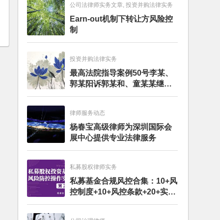
公司法律师实务文章, 投资并购法律实务
Earn-out机制下转让方风险控
制
投资并购法律实务
最高法院指导案例50号李某、
郭某阳诉郭某和、童某某继承
纠纷案
律师服务动态
杨春宝高级律师为深圳国际会
展中心提供专业法律服务
私募股权律师实务
私募基金合规风控合集：10+风
控制度+10+风控条款+20+实务
文章+每月动态