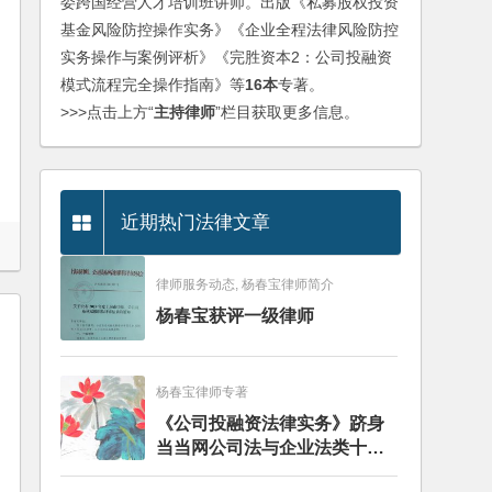
委跨国经营人才培训班讲师。出版《私募股权投资
基金风险防控操作实务》《企业全程法律风险防控
实务操作与案例评析》《完胜资本2：公司投融资
模式流程完全操作指南》等
16本
专著。
>>>点击上方“
主持律师
”栏目获取更多信息。
近期热门法律文章
律师服务动态, 杨春宝律师简介
杨春宝获评一级律师
杨春宝律师专著
《公司投融资法律实务》跻身
当当网公司法与企业法类十大
畅销图书榜