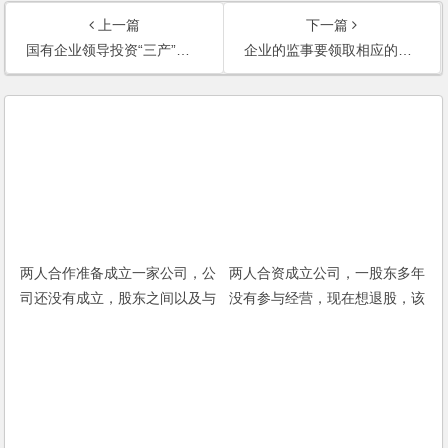
上一篇
下一篇
国有企业领导投资“三产”的所得，算不算受贿？
企业的监事要领取相应的工资吗？
两人合作准备成立一家公司，公
两人合资成立公司，一股东多年
司还没有成立，股东之间以及与
没有参与经营，现在想退股，该
第三方发生纠纷，纠纷如何解
怎么办？
决？