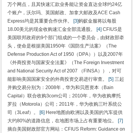
万个网点，且其快速汇款业务能让资金直达全球约24亿
个账户，沃尔玛、英国邮政、加拿大邮政及ACE Cash 
Express均是其重要合作伙伴。 
[3]
蚂蚁金服将以每股
18.00美元的现金收购速汇金全部流通股。 
[4]
 CFIUS是
美国联邦政府的9个部门组成的一个委员会，由财政部牵
头，使命是根据美国1950年《国防生产法案》（The 
Defense Production Act of 1950（DPA））以及2007年
《外商投资与国家安全法案》（The Foreign Investment 
and National Security Act of 2007 （FINSA）），对可
能影响美国国家安全的外商投资交易进行审查。 
[5]
 三起
并购交易分别为：2008年，华为和贝恩资本（Bain 
Capital）联合收购3com公司；2010年，华为收购摩托
罗拉（Motorola）公司；2011年，华为收购三叶系统公
司（3Leaf）。 
[6]
 Here地图由欧洲以及美国的汽车提供
大约80%的道路信息，在地图市场上占有重要地位。 
[7]
摘自美国财政部官方网站：CFIUS Reform: Guidance on 