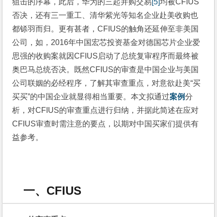
狙击的序幕，此后，华为的三起并购交易
[5]
均被CFIUS
否决，还有三一重工、清华紫光等知名企业赴美收购也
都铩羽而归。更有甚者，CFIUS的触角还延伸至非美国
公司，如，2016年中国宏芯投资基金对德国芯片企业爱
思强的收购案就因CFIUS启动了总统复审程序而最终被
奥巴马总统否决。既然CFIUS的审查是中国企业与美国
公司联姻的必经程序，了解其审查重点，对意欲赴美“买
买买”的中国企业就显得相当重要。本文拟通过
案例
分
析，对CFIUS的审查重点进行归纳，并据此简述在应对
CFIUS审查时需注意的要点，以期对中国买家们提供有
益参考。
一、CFIUS