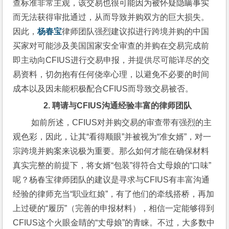
查标准非常主观，该交易也很可能因为被怀疑隐瞒事实
而无法获得审批通过，从而导致并购双方的巨大损失。
因此，
杨春宝
律师团队强烈建议拟进行跨境并购的中国
买家对可能涉及美国国家安全审查的并购在交易完成前
即主动向CFIUS进行交易申报，并提供尽可能详尽的交
易资料，切勿抱有任何侥幸心理，以避免不必要的时间
成本以及因未能积极配合CFIUS而导致交易被否。
      2. 聘请与
CFIUS
沟通经验丰富的律师团队
 如前所述，CFIUS对并购交易的审查带有强烈的主
观色彩，因此，让其“看得顺眼”并被视为“准女婿”，对一
宗跨境并购案来说极为重要。那么如何才能在确保材料
真实完整的前提下，将女婿“包装”得符合丈母娘的“口味”
呢？杨春宝律师团队的建议是寻求与CFIUS有丰富沟通
经验的律师充当“职业红娘”，有了他们的牵线搭桥，再加
上过硬的“履历”（完善的申报材料），相信一定能够得到
CFIUS这个火眼金睛的“丈母娘”的青睐。不过，大多数中