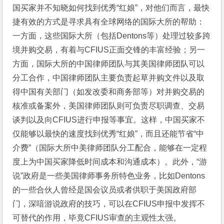
国买家并不知晓如何找到优秀“红娘”，对他们而言，最快
捷有效的方式是寻求具有全球网络的国际大所的帮助：
一方面，这些国际大所（包括Dentons等）处理过较多跨
境并购交易，有着与CFIUS正面交锋的丰富经验；另一
方面，国际大所的中国律师团队与其美国律师团队可以
分工合作，中国律师团队主要负责起草并购文件以及取
得中国有关部门（如发改委和商务部等）对并购交易的
核准或备案外，美国律师团队则可负责尽职调查、交易
谈判以及向CFIUS进行申报等事宜。这样，中国买家不
仅能够以最快的速度找到优秀“红娘”，而且还能节省“中
介费”（国际大所中美律师团队分工配合，能够在一定程
度上为中国买家降低时间成本和沟通成本）。此外，“游
说”政府是一些美国律师事务所特色业务，比如Dentons
的一些合伙人曾经是国会议员或者供职于美国政府部
门，深喑游说政府的技巧，可以在CFIUS申报中发挥不
可替代的作用，毕竟CFIUS审查的主观性太强。