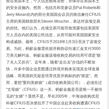
留在美国本土，个人信息都将加密，并保存在美国本土
的安全设施内。然而，包括共和党参议员Pat Roberts和
Jerry Moran在内的部分美国国会议员仍致信兼任CFIUS
主席的美国财政部长Steven Mnuchin，表达对该项交易
的担忧。他们认为，此项交易可能导致泄露包括美国军
方人员在内的美国公民信息，从而可能对美国国家安全
构成威胁。最终，CFIUS于2018年1月3日否决了该项交
易。为此，蚂蚁金服需依据并购协议向速汇金支付3000
万美元解约金。蚂蚁金服该项收购交易的结局可谓是“赔
了夫人又折兵”。近年来，随着“走出去”步伐的不断加
快，许多中国企业意图通过跨境并购来实现其全球发展
战略，而美国则无疑是培育优质并购标的的“摇篮”。然
而，要想“娶到美娇娘”（成功收购美国公司），必须先过
“丈母娘”（CFIUS）这一关。蚂蚁金服是否是唯一不被待
见的“女婿”？显然不是。早在2005年，中海油收购优尼
科被CFIUS否决便拉开了中国企业赴美收购遭遇CFIUS