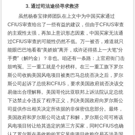
      3. 通过司法途径寻求救济
 虽然杨春宝律师团队在上文中为中国买家通过
CFIUS审查给出了一些有益的建议，但由于CFIUS审查
的主观性太强，再加上意识形态因素，中国买家无法通
过CFIUS审查的可能性仍然不低。万一被否，难道就只
能眼巴巴地看着“美娇娘”离开，或许还得搭上一大笔“分
手费”（解约金）？非也。咱还有一条路：上官府衙门击
鼓鸣冤。三一重工就是个好榜样。在三一重工旗下罗尔
斯公司收购美国风电项目被奥巴马总统否决之后，罗尔
斯公司起诉了总统和CFIUS，要求美国政府就否决该交
易做出合理解释。美国哥伦比亚联邦上诉法院认定总统
下达禁止令违反了程序正义，判决美国政府向罗尔斯公
司提供作出相关决定所依据的非保密信息部分。最终，
美国政府和罗尔斯公司达成了和解，罗尔斯公司可将该
风电项目转让给其选定的第三方买家，同时CFIUS也确
认了罗尔斯在美收购的其它风电项目收购交易不涉及国