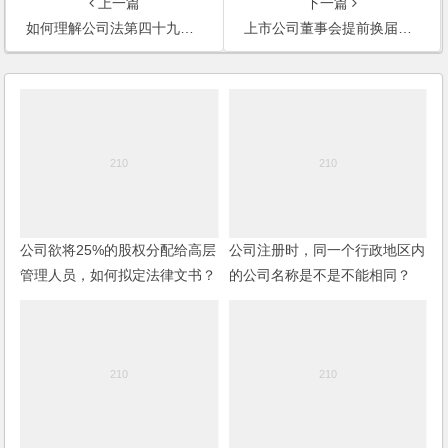
上一篇
下一篇
如何理解公司法第四十九条“董事会决议的表决，实行一人一票”？
上市公司董事会提前换届，原独立董事是否需要就新提名独董人选发表独立意见？
公司欲将25%的股权分配给高层
公司注册时，同一个行政地区内
管理人员，如何拟定法律文书？
的公司名称是不是不能相同？
公司董事会怎样产生？
(2006)