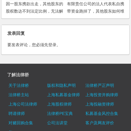
因一股东携款出走，其他股东的
有限责任公司的法人代表私自携
股权数达不到法定比例，无法解
带资金跑掉了，其他股东如何维
散公司或修改章程，如何解决？
护权益？
发表回复
要发表评论，您必须先
登录
。
了解法律桥
关于法律桥
版权和隐私声明
法律桥严正声明
法律桥主站
上海私募基金律师
上海投资并购律师
上海公司法律师
上海股权律师
上海投融资律师
聘请律师
法律桥PE宝典
私募基金风控合集
对赌回购合集
公司法讲堂
客户及网友评价