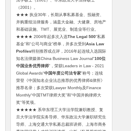
法学硕士（2001）、华东政法大学法律硕士
（2001）。
★★★ 执业30年，长期从事私募基金、投融资、
并购重组法律服务，涵盖大金融、大健康、房地产
和基础设施、TMT、展览业、制造业等行业。
★★★★ 2004年起多次入选
The Legal 500
“私募
基金”和“公司与商业”榜单，并多次受到
Asia Law
Profiles
特别推荐或点评，2016年起连续入选国际
知名法律媒体China Business Law Journal“
100位
中国业务优秀律师
”，荣获Leaders in Law - 2021
Global Awards“
中国年度公司法专家
”称号；连续
荣登《中国知名企业法总推荐的优秀律师&律所》
推荐名录；多次荣获Lawyer Monthly及Finance
Monthly“中国TMT律师大奖”和“中国并购律师大
奖”等奖项。
★★★★★ 系华东理工大学法学院兼职教授、复
旦大学法学院实务导师、华东政法大学兼职研究生
导师、上海交通大学私募总裁班讲师、上海市商务