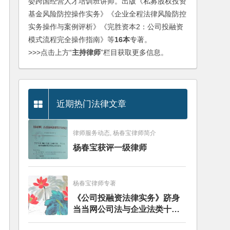
委跨国经营人才培训班讲师。出版《私募股权投资
基金风险防控操作实务》《企业全程法律风险防控
实务操作与案例评析》《完胜资本2：公司投融资
模式流程完全操作指南》等
16本
专著。
>>>点击上方“
主持律师
”栏目获取更多信息。
近期热门法律文章
律师服务动态, 杨春宝律师简介
杨春宝获评一级律师
杨春宝律师专著
《公司投融资法律实务》跻身
当当网公司法与企业法类十大
畅销图书榜