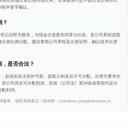
东按照实缴出资比例分取红利，全体股东约定不按出资比例分红
章程并签字确认。
润？
并登记后即为股东，与现金出资股东同享分红权。若公司章程或股
缴出资比例分配。建议查阅公司章程及出资证明，确认技术出资
润，是否合法？
据，必须先依法弥补亏损、提取公积金后方可分配。出资方要求先
若公司存在可分配利润，应按《公司法》第34条或章程约定分
分配利润。
联系杨春宝一级律师：chambers.yang@dentons.cn