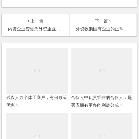
上一篇
下一篇
内资企业变更为外资企业，需要办理哪些手续？外国人担任企业的法人代表，需要办理哪些证件？
外资收购国有企业的正常程序？国内私营企业收购国有企业的正常程序？
残疾人办个体工商户，有何政策
合伙人中负责经营的合伙人，是
优惠？
否应拥有更多的利益分成？