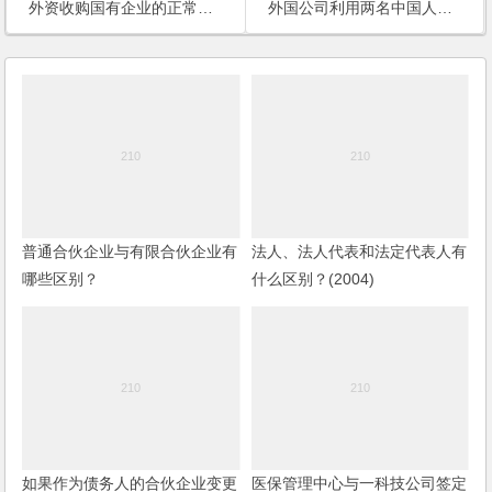
外资收购国有企业的正常程序？国内私营企业收购国有企业的正常程序？
外国公司利用两名中国人的名义在国内设立了一家内资企业，该外国公司打算收回股权，将企业变更为外商独资企业，有何简便的操作方法？
普通合伙企业与有限合伙企业有
法人、法人代表和法定代表人有
哪些区别？
什么区别？(2004)
如果作为债务人的合伙企业变更
医保管理中心与一科技公司签定