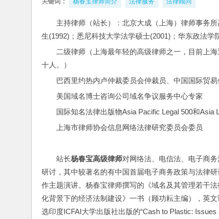
关键词：
杨春宝律师简介
法律服务
法律顾问
主持律师（站长）：北京大成（上海）律师事务所
生(1992)；悉尼科技大学法学硕士(2001)；华东政法学院
二级律师（上海最年轻的高级律师之一，目前上海
十人。）
巴西里约热内卢仲裁委员会仲裁员、中国国际贸易
美国域名博士咨询公司域名争议服务中心专家
国际知名法律出版物Asia Pacific Legal 500和Asia
上海市律师协会信息网络法律研究委员会委员
站长
杨春宝高级律师
对网络法、电信法、电子商务
研讨，其中较著名的有中国首届电子商务政策与法律研
作主题演讲。杨春宝律师撰写的《域名及其管理若干法律
化背景下的经济法制建设》一书（顾功耘主编），英文论文Electronic M
选印度ICFAI大学出版社出版的“Cash to Plastic: Is