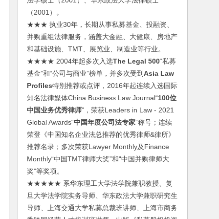
法学硕士（2001）、华东政法大学法律硕士
（2001）。
★★★ 执业30年，长期从事私募基金、投融资、
并购重组法律服务，涵盖大金融、大健康、房地产
和基础设施、TMT、展览业、制造业等行业。
★★★★ 2004年起多次入选
The Legal 500
“私募
基金”和“公司与商业”榜单，并多次受到
Asia Law
Profiles
特别推荐或点评，2016年起连续入选国际
知名法律媒体China Business Law Journal“
100位
中国业务优秀律师
”，荣获Leaders in Law - 2021
Global Awards“
中国年度公司法专家
”称号；连续
荣登《中国知名企业法总推荐的优秀律师&律所》
推荐名录；多次荣获Lawyer Monthly及Finance
Monthly“中国TMT律师大奖”和“中国并购律师大
奖”等奖项。
★★★★★ 系华东理工大学法学院兼职教授、复
旦大学法学院实务导师、华东政法大学兼职研究生
导师、上海交通大学私募总裁班讲师、上海市商务