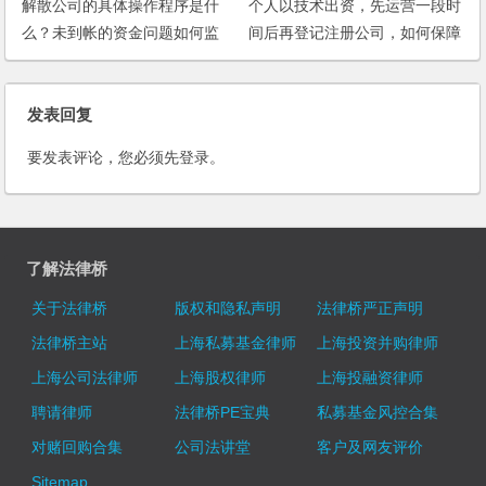
解散公司的具体操作程序是什
个人以技术出资，先运营一段时
么？未到帐的资金问题如何监
间后再登记注册公司，如何保障
控？
权益？
发表回复
要发表评论，您必须先
登录
。
了解法律桥
关于法律桥
版权和隐私声明
法律桥严正声明
法律桥主站
上海私募基金律师
上海投资并购律师
上海公司法律师
上海股权律师
上海投融资律师
聘请律师
法律桥PE宝典
私募基金风控合集
对赌回购合集
公司法讲堂
客户及网友评价
Sitemap