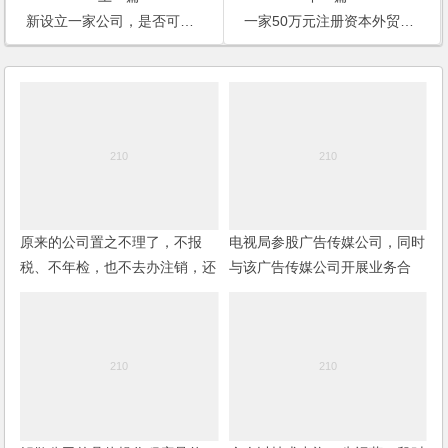
新设立一家公司，是否可以在全体股东同意的情况下用公司的资金投资股市？
一家50万元注册资本外贸业务的公司能否以公司名义进行股票投资？
原来的公司置之不理了，不报
电视局参股广告传媒公司，同时
税、不年检，也不去办注销，还
与该广告传媒公司开展业务合
可以在开公司吗？是否有影响？
作，如何签订合同？