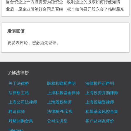
当合资企业一方撤资变为独资企
改制企业的股东如何行使知情
业后，原企业所签订合同是否继
权？如何召开股东会？临时股东
续有效？
会可以解散董事会吗？
发表回复
要发表评论，您必须先
登录
。
了解法律桥
关于法律桥
版权和隐私声明
法律桥严正声明
法律桥主站
上海私募基金律师
上海投资并购律师
上海公司法律师
上海股权律师
上海投融资律师
聘请律师
法律桥PE宝典
私募基金风控合集
对赌回购合集
公司法讲堂
客户及网友评价
Sitemap