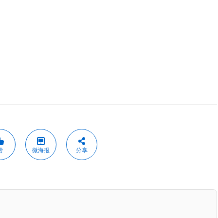
赞
微海报
分享