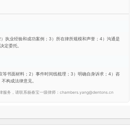
2）执业经验和成功案例；3）所在律所规模和声誉；4）沟通是
再决定委托。
议等书面材料；2）事件时间线梳理；3）明确自身诉求；4）咨
，不构成法律意见。
联系杨春宝一级律师：chambers.yang@dentons.cn
、法律咨询等，除非另有注明，著作权人均为站长杨春宝高级律师本人。
自摘编、转载。引用及经许可转载时均应注明作者和出处"法律桥"，并链