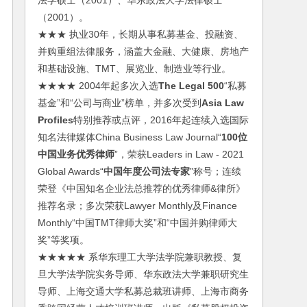
法学硕士（2001）、华东政法大学法律硕士
（2001）。
★★★ 执业30年，长期从事私募基金、投融资、
并购重组法律服务，涵盖大金融、大健康、房地产
和基础设施、TMT、展览业、制造业等行业。
★★★★ 2004年起多次入选
The Legal 500
“私募
基金”和“公司与商业”榜单，并多次受到
Asia Law
Profiles
特别推荐或点评，2016年起连续入选国际
知名法律媒体China Business Law Journal“
100位
中国业务优秀律师
”，荣获Leaders in Law - 2021
Global Awards“
中国年度公司法专家
”称号；连续
荣登《中国知名企业法总推荐的优秀律师&律所》
推荐名录；多次荣获Lawyer Monthly及Finance
Monthly“中国TMT律师大奖”和“中国并购律师大
奖”等奖项。
★★★★★ 系华东理工大学法学院兼职教授、复
旦大学法学院实务导师、华东政法大学兼职研究生
导师、上海交通大学私募总裁班讲师、上海市商务