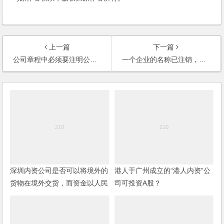
上一篇
下一篇
公司章程中必须要注明公司的经营年限吗？(2006)
一个企业的名称已注销，其他公司想注册同样名称，是否允许？是否有时间限制？(2006)
深圳内资公司是否可以将境外的
港人于广州成立的“港人内资”公
货物在境外交货，而资金以人民
司可投资A股？
币币种在国内运作？