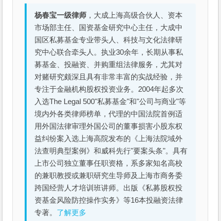
杨春宝一级律师
，大成上海高级合伙人、资本
市场部主任、国资基金研究中心主任，大成中
国区私募基金专业带头人、科技与文化法律研
究中心联合牵头人。执业30余年，长期从事私
募基金、投融资、并购重组法律服务，尤其对
对赌研究颇深且具有非常丰富的实战经验，并
专注于金融机构股权投资业务。2004年起多次
入选The Legal 500"私募基金"和"公司与商业"等
境内外各类律师榜单，代理的中国法院首例适
用外国法律审理外国公司的董事损害小股东权
益纠纷案入选上海高院发布的《上海法院域外
法查明典型案例》和威科先行"要案头条"。具有
上市公司独立董事任职资格，系多家知名高校
的兼职教授或兼职研究生导师及上海市商务委
跨国经营人才培训班讲师。出版《私募股权投
资基金风险防控操作实务》等16本投融资法律
专著。
了解更多